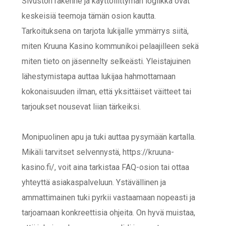
Sivuston rakenne ja käyttöliittymän logiikka ovat
keskeisiä teemoja tämän osion kautta.
Tarkoituksena on tarjota lukijalle ymmärrys siitä,
miten Kruuna Kasino kommunikoi pelaajilleen sekä
miten tieto on jäsennelty selkeästi. Yleistajuinen
lähestymistapa auttaa lukijaa hahmottamaan
kokonaisuuden ilman, että yksittäiset väitteet tai
tarjoukset nousevat liian tärkeiksi.
Monipuolinen apu ja tuki auttaa pysymään kartalla.
Mikäli tarvitset selvennystä,
https://kruuna-
kasino.fi/
, voit aina tarkistaa FAQ-osion tai ottaa
yhteyttä asiakaspalveluun. Ystävällinen ja
ammattimainen tuki pyrkii vastaamaan nopeasti ja
tarjoamaan konkreettisia ohjeita. On hyvä muistaa,