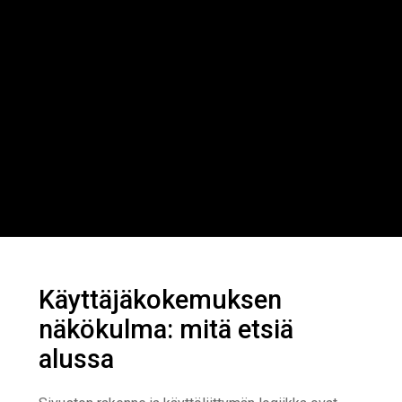
Käyttäjäkokemuksen
näkökulma: mitä etsiä
alussa