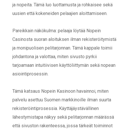
ja nopeita. Tämä luo luottamusta ja rohkaisee sekä
uusien että kokeneiden pelaajien aloittamiseen.
Pareikkain näkökulma: pelaaja löytää Nopein
Casinosta suoran aloituksen ilman rekisteröitymistä
ja monipuolisen pelitarjonnan. Tämä kappale toimii
johdantona ja valottaa, miten sivusto pyrkii
tarjoamaan intuitiivisen käyttöliittymän sekä nopean
asiointiprosessin.
Tämä katsaus Nopein Kasinoon havainnoi, miten
palvelu asettuu Suomen markkinoille ilman suurta
rekisteröintiprosessia. Käyttäjäystävällinen
lähestymistapa näkyy sekä pelitarjonnan määrässä
että sivuston rakenteessa, jossa tärkeät toiminnot