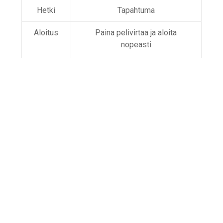
Hetki
Tapahtuma
Aloitus
Paina pelivirtaa ja aloita
nopeasti
Kotiutus
Raha tulee tilillesi kerran
päivässä
Miten hakea lisätietoja ja
tukea
Käytännön neuvot: miten aloitat nopeasti ja mitä
huomioida alussa
Mihin kannattaa kiinnittää huomiota, kun palaan
takaisin pelaamaan?