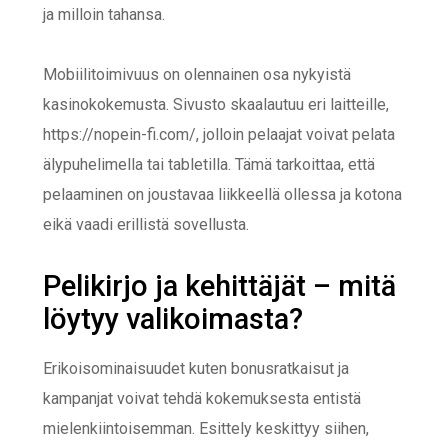
ja milloin tahansa.
Mobiilitoimivuus on olennainen osa nykyistä
kasinokokemusta. Sivusto skaalautuu eri laitteille,
https://nopein-fi.com/
, jolloin pelaajat voivat pelata
älypuhelimella tai tabletilla. Tämä tarkoittaa, että
pelaaminen on joustavaa liikkeellä ollessa ja kotona
eikä vaadi erillistä sovellusta.
Pelikirjo ja kehittäjät – mitä
löytyy valikoimasta?
Erikoisominaisuudet kuten bonusratkaisut ja
kampanjat voivat tehdä kokemuksesta entistä
mielenkiintoisemman. Esittely keskittyy siihen,