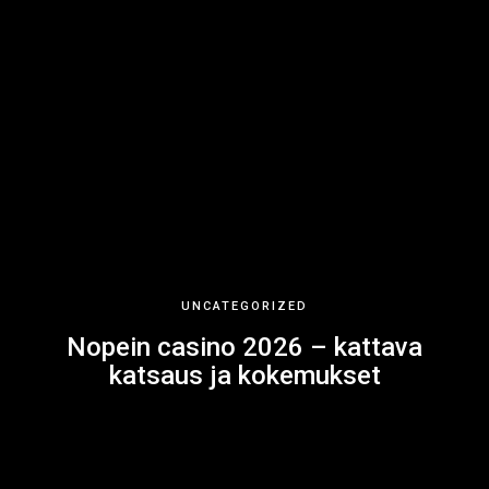
UNCATEGORIZED
Nopein casino 2026 – kattava
katsaus ja kokemukset