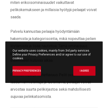
miten erikoisominaisuudet vaikuttavat
pelikokemukseen ja millaisia hyötyjä pelaajat voivat
saada.
Palvelu kannustaa pelaajia hyödyntämään
hakemista ja kategorisointia, mikä nopeuttaa pelien
löytämistä ja lisää nautintoa. Tämä ominaisuus
Our website uses cookies, mainly from 3rd party services.
parantaa kokonaiskokemusta ja vähentää
Define your Privacy Preferences and/or agree to our use of
cookies.
etsimiseen kuluvaa aikaa.
PRIVACY PREFERENCES
I AGREE
Pelintuottajat ja luotettavuus Pelit ovat
laadunvarmistettuja ja luotettavia; pelaajat voivat
arvostaa suurta pelikirjastoa sekä mahdollisesti
sujuvaa pelinkatsomista.