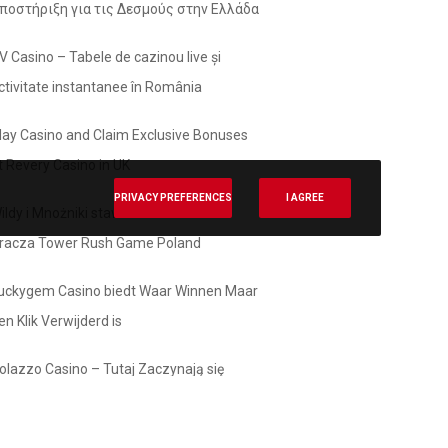
ποστήριξη για τις Δεσμούς στην Ελλάδα
V Casino – Tabele de cazinou live și
ctivitate instantanee în România
lay Casino and Claim Exclusive Bonuses
t Revery Casino in UK
PRIVACY PREFERENCES
I AGREE
ildy i Mnożniki stawek – Przewodnik
racza Tower Rush Game Poland
uckygem Casino biedt Waar Winnen Maar
en Klik Verwijderd is
olazzo Casino – Tutaj Zaczynają się
ygrane na Rzeczywiste Pieniądze w
olsce