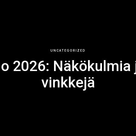
UNCATEGORIZED
no 2026: Näkökulmia 
vinkkejä