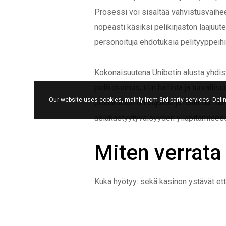
Prosessi voi sisältää vahvistusvaihee
nopeasti käsiksi pelikirjaston laajuut
personoituja ehdotuksia pelityyppeihi
Kokonaisuutena Unibetin alusta yhdis
pelikokemus, tilin hallinta ja turval
Our website uses cookies, mainly from 3rd party services. Defi
pelaaminen on sujuvaa ja hallittua. T
asiakastyytyväisyyden ylläpitämises
Miten verrata
Kuka hyötyy: sekä kasinon ystävät ett
https://unibetcasinos.fi/
.