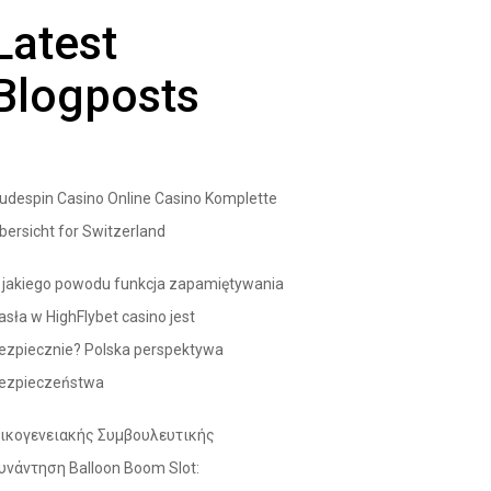
Latest
Blogposts
udespin Casino Online Casino Komplette
bersicht for Switzerland
 jakiego powodu funkcja zapamiętywania
asła w HighFlybet casino jest
ezpiecznie? Polska perspektywa
ezpieczeństwa
ικογενειακής Συμβουλευτικής
υνάντηση Balloon Boom Slot: