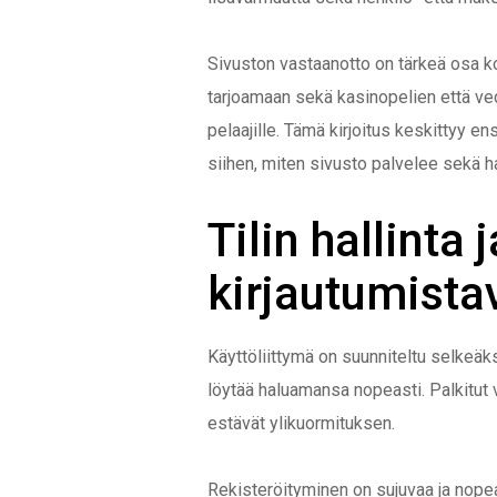
Sivuston vastaanotto on tärkeä osa k
tarjoamaan sekä kasinopelien että ve
pelaajille. Tämä kirjoitus keskittyy e
siihen, miten sivusto palvelee sekä ha
Tilin hallinta 
kirjautumista
Käyttöliittymä on suunniteltu selkeäksi
löytää haluamansa nopeasti. Palkitut vä
estävät ylikuormituksen.
Rekisteröityminen on sujuvaa ja nopea