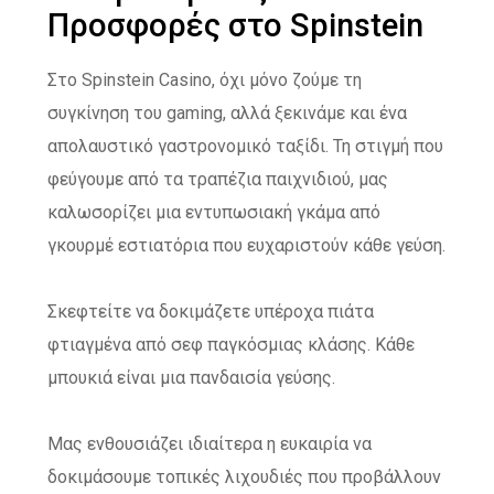
Προσφορές στο Spinstein
Στο Spinstein Casino, όχι μόνο ζούμε τη
συγκίνηση του gaming, αλλά ξεκινάμε και ένα
απολαυστικό γαστρονομικό ταξίδι. Τη στιγμή που
φεύγουμε από τα τραπέζια παιχνιδιού, μας
καλωσορίζει μια εντυπωσιακή γκάμα από
γκουρμέ εστιατόρια που ευχαριστούν κάθε γεύση.
Σκεφτείτε να δοκιμάζετε υπέροχα πιάτα
φτιαγμένα από σεφ παγκόσμιας κλάσης. Κάθε
μπουκιά είναι μια πανδαισία γεύσης.
Μας ενθουσιάζει ιδιαίτερα η ευκαιρία να
δοκιμάσουμε τοπικές λιχουδιές που προβάλλουν