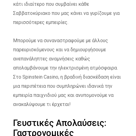
κάτι ιδιαίτερο που συμβαίνει κάθε
Σαββατοκύριακο που μας κάνει να γυρίζουμε για
περισσότερες εμπειρίες.
Μπορούμε να συναναστραφούμε με άλλους
παρευρισκόμενους και να δημιουργήσουμε
ανεπανάληπτες αναμνήσεις καθώς
απολαμβάνουμε την ηλεκτρισμένη ατμόσφαιρα.
Στο Spinstein Casino, η βραδινή διασκέδαση είναι
μια περιπέτεια που συμπληρώνει ιδανικά την
εμπειρία παιχνιδιού μας και ανυπομονούμε να
ανακαλύψουμε τι έρχεται!
Γευστικές Απολαύσεις:
Γαστρονομικές