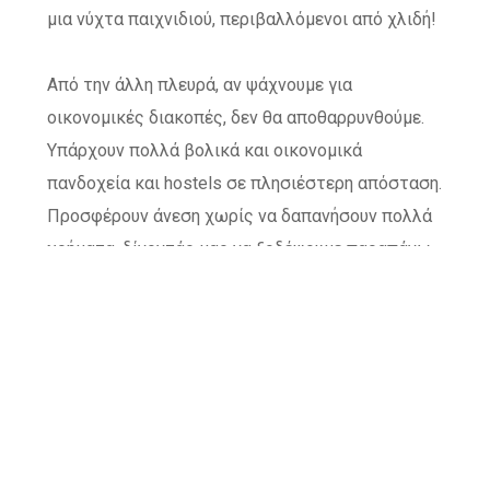
μια νύχτα παιχνιδιού, περιβαλλόμενοι από χλιδή!
Από την άλλη πλευρά, αν ψάχνουμε για
οικονομικές διακοπές, δεν θα αποθαρρυνθούμε.
Υπάρχουν πολλά βολικά και οικονομικά
πανδοχεία και hostels σε πλησιέστερη απόσταση.
Προσφέρουν άνεση χωρίς να δαπανήσουν πολλά
χρήματα, δίνοντάς μας να ξοδέψουμε παραπάνω
στο καζίνο.
Συμβουλές για τη
Μεγιστοποίηση της
Επίσκεψής σας στο Καζίνο
Spinstein