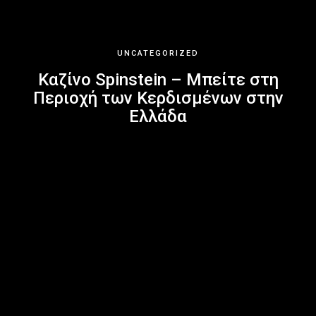
UNCATEGORIZED
Καζίνο Spinstein – Μπείτε στη
Περιοχή των Κερδισμένων στην
Ελλάδα