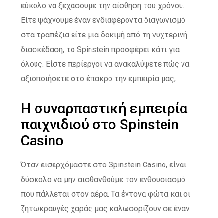
εύκολο να ξεχάσουμε την αίσθηση του χρόνου.
Είτε ψάχνουμε έναν ενδιαφέροντα διαγωνισμό
στα τραπέζια είτε μια δοκιμή από τη νυχτερινή
διασκέδαση, το Spinstein προσφέρει κάτι για
όλους. Είστε περίεργοι να ανακαλύψετε πώς να
αξιοποιήσετε στο έπακρο την εμπειρία μας;
Η συναρπαστική εμπειρία
παιχνιδιού στο Spinstein
Casino
Όταν εισερχόμαστε στο Spinstein Casino, είναι
δύσκολο να μην αισθανθούμε τον ενθουσιασμό
που πάλλεται στον αέρα. Τα έντονα φώτα και οι
ζητωκραυγές χαράς μας καλωσορίζουν σε έναν