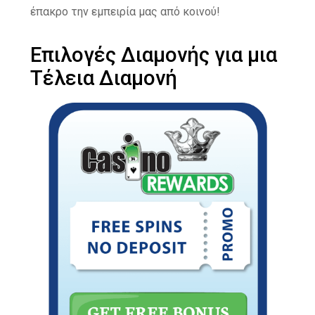
έπακρο την εμπειρία μας από κοινού!
Επιλογές Διαμονής για μια
Τέλεια Διαμονή