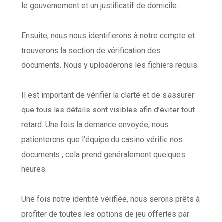
le gouvernement et un justificatif de domicile.
Ensuite, nous nous identifierons à notre compte et
trouverons la section de vérification des
documents. Nous y uploaderons les fichiers requis.
Il est important de vérifier la clarté et de s’assurer
que tous les détails sont visibles afin d’éviter tout
retard. Une fois la demande envoyée, nous
patienterons que l’équipe du casino vérifie nos
documents ; cela prend généralement quelques
heures.
Une fois notre identité vérifiée, nous serons prêts à
profiter de toutes les options de jeu offertes par