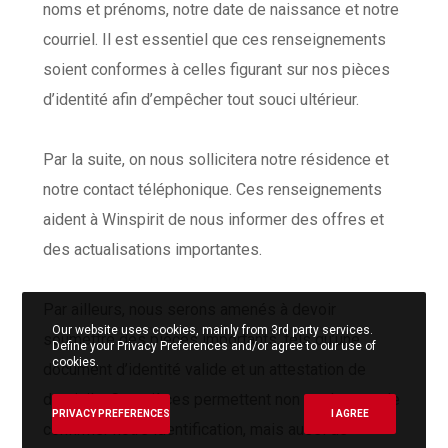
noms et prénoms, notre date de naissance et notre
courriel. Il est essentiel que ces renseignements
soient conformes à celles figurant sur nos pièces
d’identité afin d’empêcher tout souci ultérieur.
Par la suite, on nous sollicitera notre résidence et
notre contact téléphonique. Ces renseignements
aident à Winspirit de nous informer des offres et
des actualisations importantes.
Par ailleurs, nous serons amenés à devoir
Our website uses cookies, mainly from 3rd party services.
soumettre des pièces importants, tels qu’une
Define your Privacy Preferences and/or agree to our use of
cookies.
document d’identité valide et un attestation de
domicile. Ces pièces permettent non seulement de
PRIVACY PREFERENCES
I AGREE
confirmer notre identification, mais aussi de