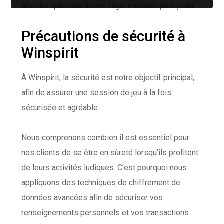
attester que nous avons l’âge minimum pour jouer.
Précautions de sécurité à
Winspirit
À Winspirit, la sécurité est notre objectif principal,
afin de assurer une session de jeu à la fois
sécurisée et agréable.
Nous comprenons combien il est essentiel pour
nos clients de se être en sûreté lorsqu’ils profitent
de leurs activités ludiques. C’est pourquoi nous
appliquons des techniques de chiffrement de
données avancées afin de sécuriser vos
renseignements personnels et vos transactions