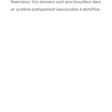
financières. Vos données sont ainsi brouillées dans
un système pratiquement inaccessible à déchiffrer,
les mettant à l’écoute des risques potentielles.
En outre, nous mettons en place des processus
d’authentification utilisateur robustes. Cela certifie
que vous exclusivement pouvez accéder à votre
espace personnel, ce qui apporte une protection
supplémentaire supplémentaire à notre site.
Que vous vous connectiez ou effectuiez un
versement,
winspirit casino
, nos systèmes
confirment votre identité promptement et en toute
sécurité.