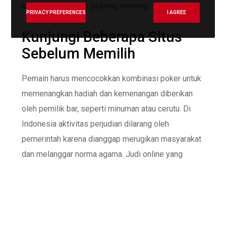
bisa memperbesar peluang menang.
PRIVACY PREFERENCES
I AGREE
Kunjungi Beberapa Situs
Sebelum Memilih
Pemain harus mencocokkan kombinasi poker untuk
memenangkan hadiah dan kemenangan diberikan
oleh pemilik bar, seperti minuman atau cerutu. Di
Indonesia aktivitas perjudian dilarang oleh
pemerintah karena dianggap merugikan masyarakat
dan melanggar norma agama. Judi online yang
dibalut seperti permainan gim biasa, menggoda
orang-orang untuk mencoba karena bisa diakses
kapan pun dan di mana pun.