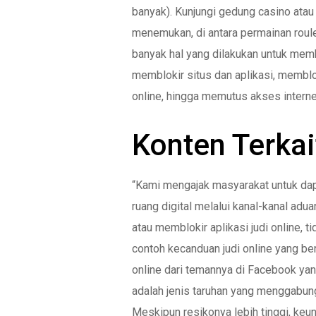
banyak). Kunjungi gedung casino atau 
menemukan, di antara permainan roul
banyak hal yang dilakukan untuk memb
memblokir situs dan aplikasi, membloki
online, hingga memutus akses interne
Konten Terkai
“Kami mengajak masyarakat untuk dap
ruang digital melalui kanal-kanal adu
atau memblokir aplikasi judi online, t
contoh kecanduan judi online yang be
online dari temannya di Facebook ya
adalah jenis taruhan yang menggabung
Meskipun resikonya lebih tinggi, keun