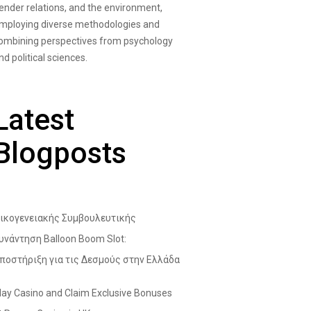
ender relations, and the environment,
mploying diverse methodologies and
ombining perspectives from psychology
nd political sciences.
Latest
Blogposts
ικογενειακής Συμβουλευτικής
υνάντηση Balloon Boom Slot:
ποστήριξη για τις Δεσμούς στην Ελλάδα
lay Casino and Claim Exclusive Bonuses