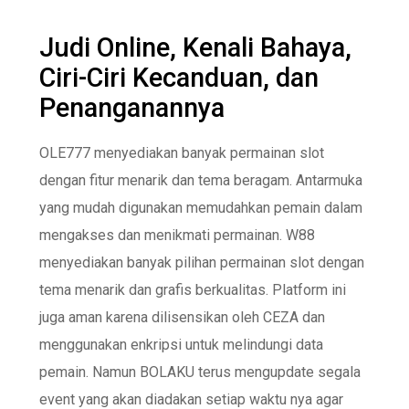
Judi Online, Kenali Bahaya,
Ciri-Ciri Kecanduan, dan
Penanganannya
OLE777 menyediakan banyak permainan slot
dengan fitur menarik dan tema beragam. Antarmuka
yang mudah digunakan memudahkan pemain dalam
mengakses dan menikmati permainan. W88
menyediakan banyak pilihan permainan slot dengan
tema menarik dan grafis berkualitas. Platform ini
juga aman karena dilisensikan oleh CEZA dan
menggunakan enkripsi untuk melindungi data
pemain. Namun BOLAKU terus mengupdate segala
event yang akan diadakan setiap waktu nya agar