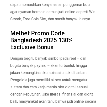
dapat memastikan kenyamanan penggemar bola
agar nyaman bermain semua judi online seperti Win
Streak, Free Spin Slot, dan masih banyak lainnya.
Melbet Promo Code
Bangladesh 2025 130%
Exclusive Bonus
Dengan begitu banyak simbol pada reel – dan
begitu banyak payline – akan terbentuk hingga
jutaan kemungkinan kombinasi untuk dihantam.
Pengelola juga memiliki akses untuk mengatur
sistem dan cara kerja mesin slot digital sesuai
dengan kebutuhan. Jika literasi finansial dan digital
baik, masyarakat akan tahu bahwa judi online secara