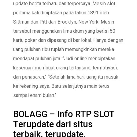
update berita terbaru dan terpercaya. Mesin slot
pertama kali diciptakan pada tahun 1891 oleh
Sittman dan Pitt dari Brooklyn, New York. Mesin
tersebut menggunakan lima drum yang berisi 50
kartu poker dan dipasang di bar lokal. Hanya dengan
uang puluhan ribu rupiah memungkinkan mereka
mendapat puluhan juta. “Judi online menciptakan
keseruan, membuat orang tertantang, termotivasi,
dan penasaran.” “Setelah lima hari, uang itu masuk
ke rekening saya. Baru selanjutnya main terus
sampai enam bulan.”
BOLAGG – Info RTP SLOT
Terupdate dari situs
terbaik, terupdate,