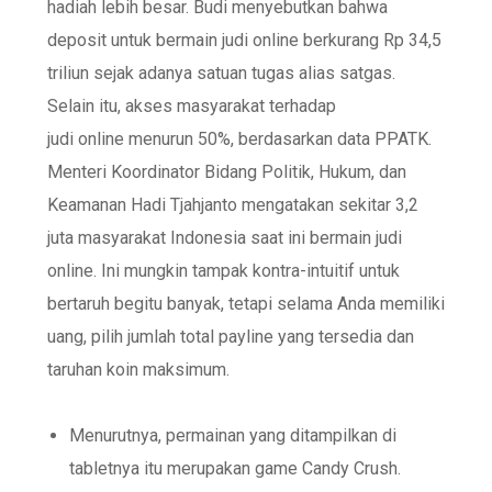
hadiah lebih besar. Budi menyebutkan bahwa
deposit untuk bermain judi online berkurang Rp 34,5
triliun sejak adanya satuan tugas alias satgas.
Selain itu, akses masyarakat terhadap
judi online menurun 50%, berdasarkan data PPATK.
Menteri Koordinator Bidang Politik, Hukum, dan
Keamanan Hadi Tjahjanto mengatakan sekitar 3,2
juta masyarakat Indonesia saat ini bermain judi
online. Ini mungkin tampak kontra-intuitif untuk
bertaruh begitu banyak, tetapi selama Anda memiliki
uang, pilih jumlah total payline yang tersedia dan
taruhan koin maksimum.
Menurutnya, permainan yang ditampilkan di
tabletnya itu merupakan game Candy Crush.