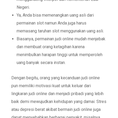
Negeri.
Ya, Anda bisa memenangkan uang asli dari
permainan slot namun Anda juga harus
memasang taruhan slot menggunakan uang asli.
Biasanya, permainan judi online mudah menjebak
dan membuat orang ketagihan karena
menimbulkan harapan tinggi untuk memperoleh
uang banyak secara instan.
Dengan begitu, orang yang kecanduan judi online
pun memiliki motivasi kuat untuk keluar dari
lingkaran judi online dan menjadi pribadi yang lebih
baik demi mewujudkan kehidupan yang damai. Stres
atau depresi berat akibat bermain judi online juga
dapat menyebabkan berbagai penyakit, misalnya