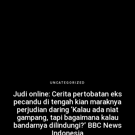
UNCATEGORIZED
Judi online: Cerita pertobatan eks
pecandu di tengah kian maraknya
perjudian daring ‘Kalau ada niat
gampang, tapi bagaimana kalau
bandarnya dilindungi?’ BBC News
Indonesia