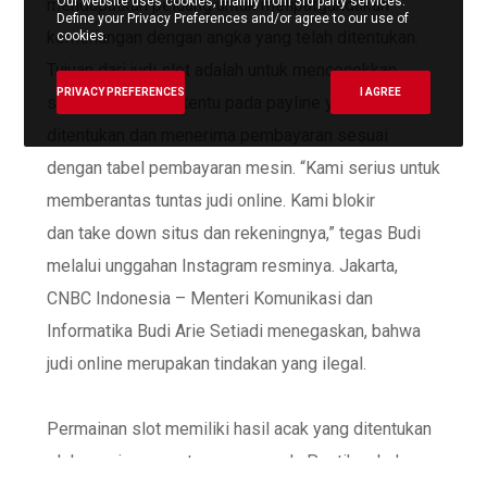
Our website uses cookies, mainly from 3rd party services.
mendapatkan peluang untuk melipatgandakan
Define your Privacy Preferences and/or agree to our use of
kemenangan dengan angka yang telah ditentukan.
cookies.
Tujuan dari judi slot adalah untuk mencocokkan
PRIVACY PREFERENCES
I AGREE
simbol-simbol tertentu pada payline yang
ditentukan dan menerima pembayaran sesuai
dengan tabel pembayaran mesin. “Kami serius untuk
memberantas tuntas judi online. Kami blokir
dan take down situs dan rekeningnya,” tegas Budi
melalui unggahan Instagram resminya. Jakarta,
CNBC Indonesia – Menteri Komunikasi dan
Informatika Budi Arie Setiadi menegaskan, bahwa
judi online merupakan tindakan yang ilegal.
Permainan slot memiliki hasil acak yang ditentukan
oleh mesin generator nomor acak. Pastikan bahwa