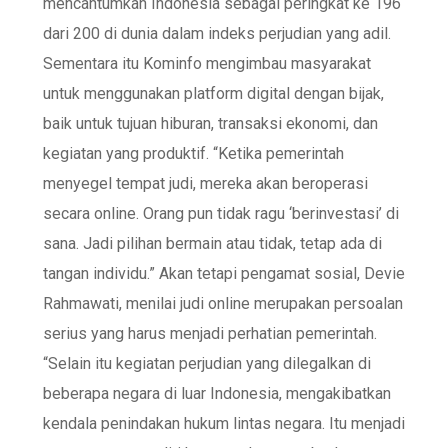
mencantumkan Indonesia sebagai peringkat ke 196
dari 200 di dunia dalam indeks perjudian yang adil.
Sementara itu Kominfo mengimbau masyarakat
untuk menggunakan platform digital dengan bijak,
baik untuk tujuan hiburan, transaksi ekonomi, dan
kegiatan yang produktif. “Ketika pemerintah
menyegel tempat judi, mereka akan beroperasi
secara online. Orang pun tidak ragu ‘berinvestasi’ di
sana. Jadi pilihan bermain atau tidak, tetap ada di
tangan individu.” Akan tetapi pengamat sosial, Devie
Rahmawati, menilai judi online merupakan persoalan
serius yang harus menjadi perhatian pemerintah.
“Selain itu kegiatan perjudian yang dilegalkan di
beberapa negara di luar Indonesia, mengakibatkan
kendala penindakan hukum lintas negara. Itu menjadi