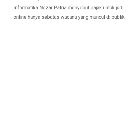
Informatika Nezar Patria menyebut pajak untuk judi
online hanya sebatas wacana yang muncul di publik.
Fokus Kominfo adalah memberantas dan menekan
aktivitas judi online tersebut. Setiap Orang dengan
sengaja dan tanpa hak mendistribusikan,
mentransmisikan, dan/atau membuat dapat
diaksesnya Informasi atau Dokumen Elektronik
yang memiliki muatan perjudian. Akan tetapi,
pemberian izin penyelenggaraan segala bentuk dan
jenis perjudian adalah dilarang, dan pemerintah
Indonesia mengupayakan penghapusan segala
bentuk dan jenis perjudian di seluruh wilayah
Indonesia.
Jika Anda telah mengisi deposit, silahkan pilih