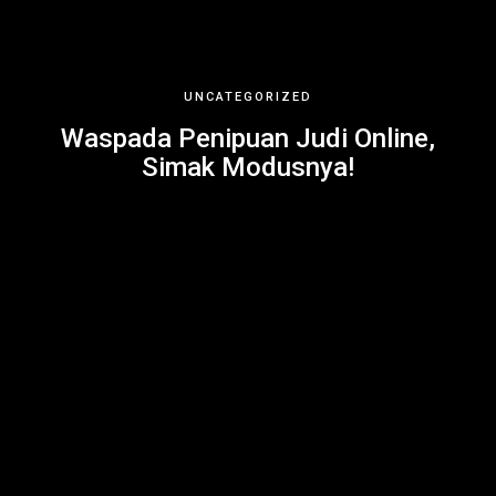
UNCATEGORIZED
Waspada Penipuan Judi Online,
Simak Modusnya!