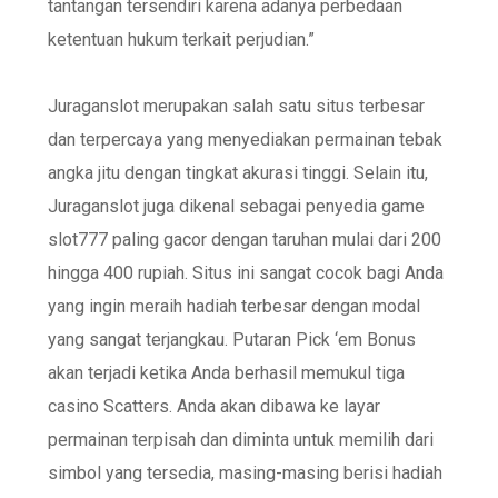
tantangan tersendiri karena adanya perbedaan
ketentuan hukum terkait perjudian.”
Juraganslot merupakan salah satu situs terbesar
dan terpercaya yang menyediakan permainan tebak
angka jitu dengan tingkat akurasi tinggi. Selain itu,
Juraganslot juga dikenal sebagai penyedia game
slot777 paling gacor dengan taruhan mulai dari 200
hingga 400 rupiah. Situs ini sangat cocok bagi Anda
yang ingin meraih hadiah terbesar dengan modal
yang sangat terjangkau. Putaran Pick ‘em Bonus
akan terjadi ketika Anda berhasil memukul tiga
casino
Scatters. Anda akan dibawa ke layar
permainan terpisah dan diminta untuk memilih dari
simbol yang tersedia, masing-masing berisi hadiah