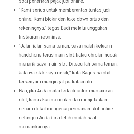
soal penarikan pajak judi online.
“Kami serius untuk memberantas tuntas judi
online. Kami blokir dan take down situs dan
rekeningnya,” tegas Budi melalui unggahan
Instagram resminya.
“Jalan-jalan sama teman, saya malah keluarin
handphone terus main slot, kalau obrolan nggak
menarik saya main slot. Ditegurlah sama teman,
katanya otak saya rusak,” kata Bagus sambil
tersenyum mengingat perkataan itu.
Nah, jika Anda mulai tertarik untuk memainkan
slot, kami akan mengulas dan menjelaskan
secara detail mengenai permainan slot online
sehingga Anda bisa lebih mudah saat
memainkannya.