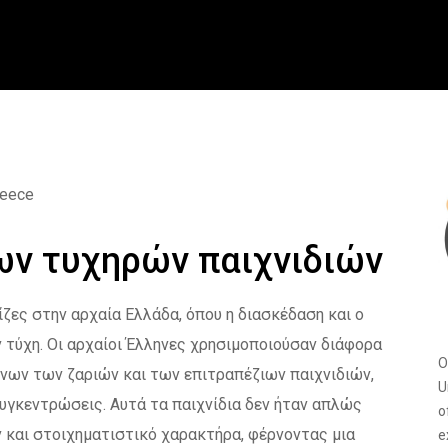
reece
ων τυχηρών παιχνιδιών
ίζες στην αρχαία Ελλάδα, όπου η διασκέδαση και ο
 τύχη. Οι αρχαίοι Έλληνες χρησιμοποιούσαν διάφορα
O
ένων των ζαριών και των επιτραπέζιων παιχνιδιών,
U
υγκεντρώσεις. Αυτά τα παιχνίδια δεν ήταν απλώς
o
 και στοιχηματιστικό χαρακτήρα, φέρνοντας μια
e