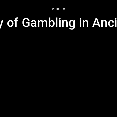
PUBLIC
y of Gambling in Anc