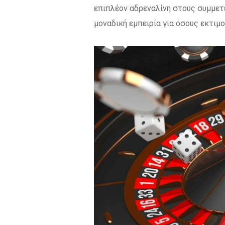
επιπλέον αδρεναλίνη στους συμμετ
μοναδική εμπειρία για όσους εκτιμ