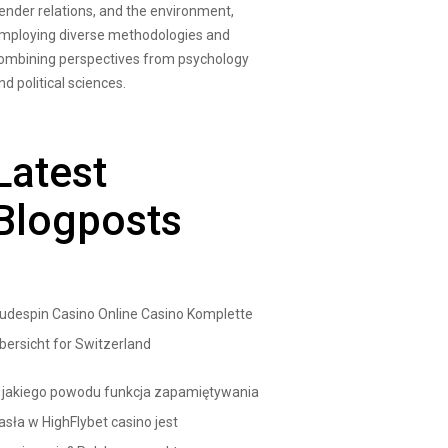
ender relations, and the environment,
mploying diverse methodologies and
ombining perspectives from psychology
nd political sciences.
Latest
Blogposts
udespin Casino Online Casino Komplette
bersicht for Switzerland
 jakiego powodu funkcja zapamiętywania
asła w HighFlybet casino jest