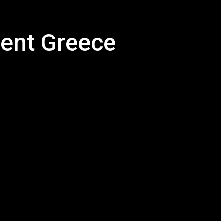
ient Greece