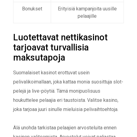
Bonukset
Erityisiä kampanjoita uusille
pelaajille
Luotettavat nettikasinot
tarjoavat turvallisia
maksutapoja
Suomalaiset kasinot erottuvat usein
pelivalikoimallaan, joka kattaa monia suosittuja slot-
pelejä ja live-pöytiä. Tämä monipuolisuus
houkuttelee pelaajia eri taustoista. Valitse kasino,
joka tarjoaa juuri sinulle mieluisia pelivaihtoehtoja.
Älä unohda tarkistaa pelaajien arvosteluita ennen
kasinon valitsemista. Arvostelut voivat paljastaa