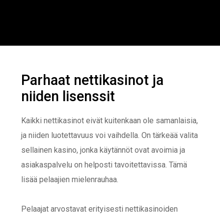
Parhaat nettikasinot ja
niiden lisenssit
Kaikki nettikasinot eivät kuitenkaan ole samanlaisia,
ja niiden luotettavuus voi vaihdella. On tärkeää valita
sellainen kasino, jonka käytännöt ovat avoimia ja
asiakaspalvelu on helposti tavoitettavissa. Tämä
lisää pelaajien mielenrauhaa.
Pelaajat arvostavat erityisesti nettikasinoiden