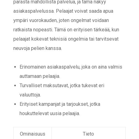
parasta mahdollista palvelua, ja tämä näkyy
asiakaspalvelussa. Pelaajat voivat saada apua
ympäri vuorokauden, joten ongelmat voidaan
ratkaista nopeasti. Tämä on erityisen tärkeää, kun
pelaajat kokevat teknisiä ongelmia tai tarvitsevat
neuvoja pelien kanssa.
Erinomainen asiakaspalvelu, joka on aina valmis
auttamaan pelaajia.
Turvalliset maksutavat, jotka tukevat eri
valuuttoja.
Erityiset kampanjat ja tarjoukset, jotka
houkuttelevat uusia pelaajia.
Ominaisuus
Tieto