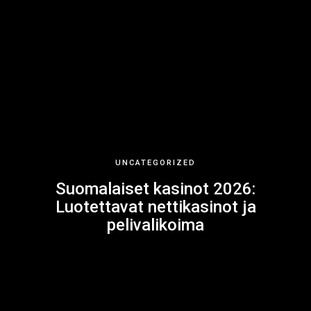
UNCATEGORIZED
Suomalaiset kasinot 2026:
Luotettavat nettikasinot ja
pelivalikoima