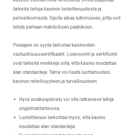
tärkeitä tietoja kasinon luotettavuudesta ja
pelivalikoimasta. Sijoita aikaa tutkimiseen, jotta voit
tehdä parhaan mahdollisen päätöksen.
Pelaajien on syytä tarkistaa kasinoiden
vastuullisuussertifikaatit. Lisensointi ja sertifiointi
ovat tärkeitä merkkejä siitä, että kasino noudattaa
alan standardeja. Tämä voi lisätä luottamustasi
kasinon rehellisyyteen ja turvallisuuteen.
Hyvä asiakaspalvelu voi olla ratkaiseva tekijä
ongelmatilanteissa.
Luotettavuus tarkoittaa myös, että kasino
noudattaa alan standardeja.