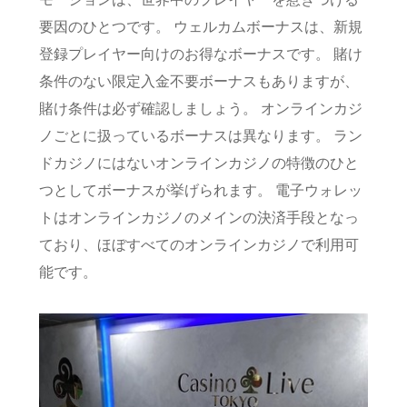
要因のひとつです。 ウェルカムボーナスは、新規
登録プレイヤー向けのお得なボーナスです。 賭け
条件のない限定入金不要ボーナスもありますが、
賭け条件は必ず確認しましょう。 オンラインカジ
ノごとに扱っているボーナスは異なります。 ラン
ドカジノにはないオンラインカジノの特徴のひと
つとしてボーナスが挙げられます。 電子ウォレッ
トはオンラインカジノのメインの決済手段となっ
ており、ほぼすべてのオンラインカジノで利用可
能です。