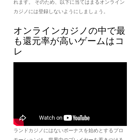
れます。 そのため、以下に当てはまるオンライン
カジノには登録しないようにしましょう。
オンラインカジノの中で最
も還元率が高いゲームはコ
レ
ランドカジノにはないボーナスを始めとするプロ
モーションは、世界中のプレイヤーを惹きつける