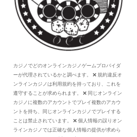
カジノでどのオンラインカジノゲームプロバイダ
ーが代理されているかと調べます。 ❌ 規約違反オ
ンラインカジノは利用規約を持っており、これを
遵守することが求められます。 ❌ 同じオンライン
カジノに複数のアカウントでプレイ複数のアカウ
ントを持ち、同じオンラインカジノでプレイする
ことは禁止されています。 ❌ 個人情報の誤りオン
ラインカジノでは正確な個人情報の提供が求めら