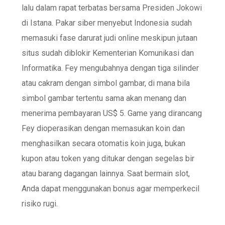
lalu dalam rapat terbatas bersama Presiden Jokowi
di Istana. Pakar siber menyebut Indonesia sudah
memasuki fase darurat judi online meskipun jutaan
situs sudah diblokir Kementerian Komunikasi dan
Informatika. Fey mengubahnya dengan tiga silinder
atau cakram dengan simbol gambar, di mana bila
simbol gambar tertentu sama akan menang dan
menerima pembayaran US$ 5. Game yang dirancang
Fey dioperasikan dengan memasukan koin dan
menghasilkan secara otomatis koin juga, bukan
kupon atau token yang ditukar dengan segelas bir
atau barang dagangan lainnya. Saat bermain slot,
Anda dapat menggunakan bonus agar memperkecil
risiko rugi.