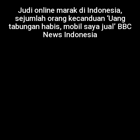
Judi online marak di Indonesia,
sejumlah orang kecanduan ‘Uang
tabungan habis, mobil saya jual’ BBC
News Indonesia