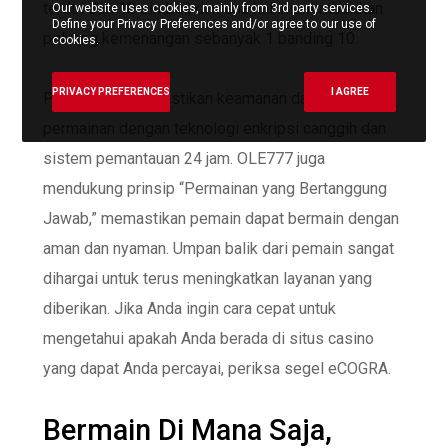
terdiri dari 10 simbol, di mana hal ini memberikan
Our website uses cookies, mainly from 3rd party services.
Define your Privacy Preferences and/or agree to our use of
peluang kemenangan sebanyak 1 banding 10.
cookies.
PRIVACY PREFERENCES
I AGREE
Platform ini memastikan keamanan dan keadilan
permainan dengan teknologi enkripsi canggih dan
sistem pemantauan 24 jam. OLE777 juga
mendukung prinsip “Permainan yang Bertanggung
Jawab,” memastikan pemain dapat bermain dengan
aman dan nyaman. Umpan balik dari pemain sangat
dihargai untuk terus meningkatkan layanan yang
diberikan. Jika Anda ingin cara cepat untuk
mengetahui apakah Anda berada di situs casino
yang dapat Anda percayai, periksa segel eCOGRA.
Bermain Di Mana Saja,