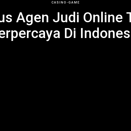
CASINO-GAME
tus Agen Judi Online
erpercaya Di Indones