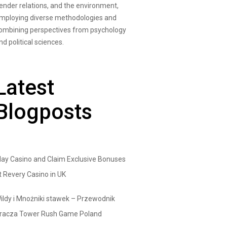
ender relations, and the environment,
mploying diverse methodologies and
ombining perspectives from psychology
nd political sciences.
Latest
Blogposts
lay Casino and Claim Exclusive Bonuses
t Revery Casino in UK
ildy i Mnożniki stawek – Przewodnik
racza Tower Rush Game Poland