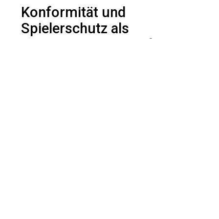
Konformität und
Spielerschutz als
wesentliche Grundpfeiler
Das nationale Glücksspielgesetz fordert einen
starken Schutz der Spieler. Hier vermag Spinsy
Casino durch seine Herkunft glänzen. Die
Compliance-Abteilungen von Banking Central sind
darin geschult, problematisches Spielverhalten und
Geldwäsche zu identifizieren. Diese Expertise geht
in ein raffiniertes System ein. Es bietet freiwillige
Limits, Realitätschecks, Abkühlphasen und
unkomplizierte Selbstausschlussmöglichkeiten.
Der Finance Hub übernimmt eine Kontrollfunktion,
indem er dem Spieler Echtzeit-Statistiken zu