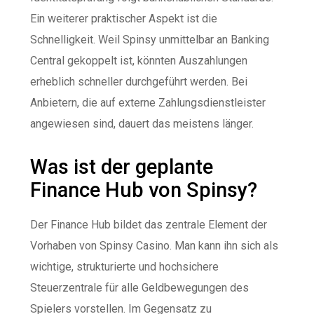
Ein weiterer praktischer Aspekt ist die
Schnelligkeit. Weil Spinsy unmittelbar an Banking
Central gekoppelt ist, könnten Auszahlungen
erheblich schneller durchgeführt werden. Bei
Anbietern, die auf externe Zahlungsdienstleister
angewiesen sind, dauert das meistens länger.
Was ist der geplante
Finance Hub von Spinsy?
Der Finance Hub bildet das zentrale Element der
Vorhaben von Spinsy Casino. Man kann ihn sich als
wichtige, strukturierte und hochsichere
Steuerzentrale für alle Geldbewegungen des
Spielers vorstellen. Im Gegensatz zu