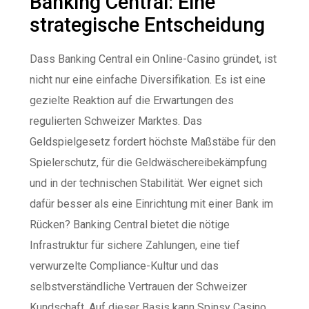
Banking Central: Eine
strategische Entscheidung
Dass Banking Central ein Online-Casino gründet, ist
nicht nur eine einfache Diversifikation. Es ist eine
gezielte Reaktion auf die Erwartungen des
regulierten Schweizer Marktes. Das
Geldspielgesetz fordert höchste Maßstäbe für den
Spielerschutz, für die Geldwäschereibekämpfung
und in der technischen Stabilität. Wer eignet sich
dafür besser als eine Einrichtung mit einer Bank im
Rücken? Banking Central bietet die nötige
Infrastruktur für sichere Zahlungen, eine tief
verwurzelte Compliance-Kultur und das
selbstverständliche Vertrauen der Schweizer
Kundschaft. Auf dieser Basis kann Spinsy Casino