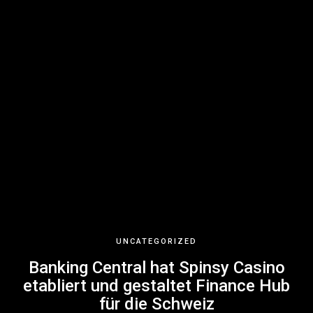
UNCATEGORIZED
Banking Central hat Spinsy Casino
etabliert und gestaltet Finance Hub
für die Schweiz