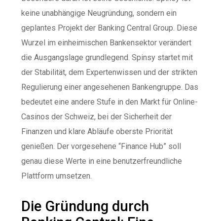
keine unabhängige Neugründung, sondern ein
geplantes Projekt der Banking Central Group. Diese
Wurzel im einheimischen Bankensektor verändert
die Ausgangslage grundlegend. Spinsy startet mit
der Stabilität, dem Expertenwissen und der strikten
Regulierung einer angesehenen Bankengruppe. Das
bedeutet eine andere Stufe in den Markt für Online-
Casinos der Schweiz, bei der Sicherheit der
Finanzen und klare Abläufe oberste Priorität
genießen. Der vorgesehene “Finance Hub” soll
genau diese Werte in eine benutzerfreundliche
Plattform umsetzen.
Die Gründung durch