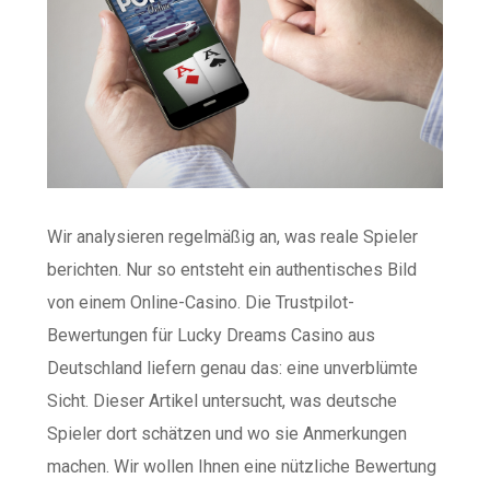
Wir analysieren regelmäßig an, was reale Spieler
berichten. Nur so entsteht ein authentisches Bild
von einem Online-Casino. Die Trustpilot-
Bewertungen für Lucky Dreams Casino aus
Deutschland liefern genau das: eine unverblümte
Sicht. Dieser Artikel untersucht, was deutsche
Spieler dort schätzen und wo sie Anmerkungen
machen. Wir wollen Ihnen eine nützliche Bewertung