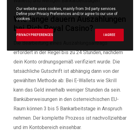
Wallets) und wenigen Bankarbeitstagen.
Our website uses cookies, mainly from 3rd party services.
Define your Privacy Preferences and/or agree to our use of
Wie lange dauern Auszahlungen
cookies.
bei Rich Royal Casino?
PRIVACY PREFERENCES
I AGREE
Die Bearbeitung eines Auszahlungsantrags
erfordert in der Regel bis zu 24 Stunden, nachdem
dein Konto ordnungsgemäß verifiziert wurde. Die
tatsächliche Gutschrift ist abhängig dann von der
gewählten Methode ab: Bei E-Wallets wie Skrill
kann das Geld innerhalb weniger Stunden da sein.
Banküberweisungen in den österreichischen EU-
Raum können 3 bis 5 Bankarbeitstage in Anspruch
nehmen. Der komplette Prozess ist nachvollziehbar
und im Kontobereich einsehbar.