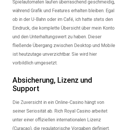
Spielautomaten laufen überraschend geschmeidig,
während Grafik und Features erhalten bleiben. Egal
ob in der U-Bahn oder im Café, ich hatte stets den
Eindruck, die komplette Übersicht über mein Konto
und den Unterhaltungswert zu haben. Dieser
fließende Übergang zwischen Desktop und Mobile
ist heutzutage unverzichtbar. Sie wird hier
vorbildlich umgesetzt.
Absicherung, Lizenz und
Support
Die Zuversicht in ein Online-Casino hängt von
seiner Seriosität ab. Rich Royal Casino arbeitet
unter einer offiziellen internationalen Lizenz
(Curaçao), die regulatorische Vorgaben definiert.