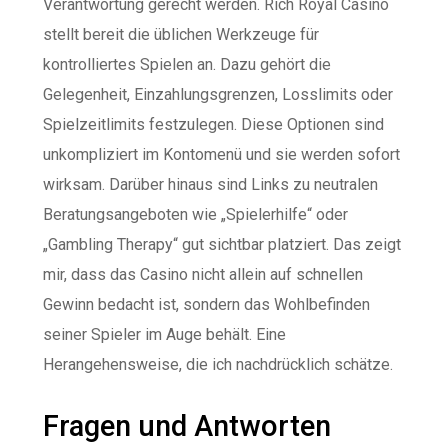
Verantwortung gerecht werden. Rich Royal Casino
stellt bereit die üblichen Werkzeuge für
kontrolliertes Spielen an. Dazu gehört die
Gelegenheit, Einzahlungsgrenzen, Losslimits oder
Spielzeitlimits festzulegen. Diese Optionen sind
unkompliziert im Kontomenü und sie werden sofort
wirksam. Darüber hinaus sind Links zu neutralen
Beratungsangeboten wie „Spielerhilfe“ oder
„Gambling Therapy“ gut sichtbar platziert. Das zeigt
mir, dass das Casino nicht allein auf schnellen
Gewinn bedacht ist, sondern das Wohlbefinden
seiner Spieler im Auge behält. Eine
Herangehensweise, die ich nachdrücklich schätze.
Fragen und Antworten