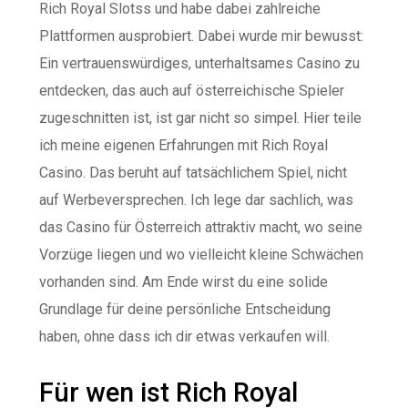
Rich Royal Slots
s und habe dabei zahlreiche
Plattformen ausprobiert. Dabei wurde mir bewusst:
Ein vertrauenswürdiges, unterhaltsames Casino zu
entdecken, das auch auf österreichische Spieler
zugeschnitten ist, ist gar nicht so simpel. Hier teile
ich meine eigenen Erfahrungen mit Rich Royal
Casino. Das beruht auf tatsächlichem Spiel, nicht
auf Werbeversprechen. Ich lege dar sachlich, was
das Casino für Österreich attraktiv macht, wo seine
Vorzüge liegen und wo vielleicht kleine Schwächen
vorhanden sind. Am Ende wirst du eine solide
Grundlage für deine persönliche Entscheidung
haben, ohne dass ich dir etwas verkaufen will.
Für wen ist Rich Royal