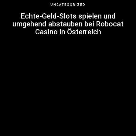
UNCATEGORIZED
Echte-Geld-Slots spielen und
umgehend abstauben bei Robocat
Casino in Österreich