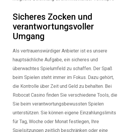
Sicheres Zocken und
verantwortungsvoller
Umgang
Als vertrauenswürdiger Anbieter ist es unsere
hauptsächliche Aufgabe, ein sicheres und
überwachtes Spielumfeld zu schaffen. Der Spaß
beim Spielen steht immer im Fokus. Dazu gehört,
die Kontrolle über Zeit und Geld zu behalten. Bei
Robocat Casino finden Sie verschiedene Tools, die
Sie beim verantwortungsbewussten Spielen
unterstützen. Sie können eigene Einzahlungslimits
für Tag, Woche oder Monat festlegen, Ihre
Spielsitzungen zeitlich beschränken oder eine