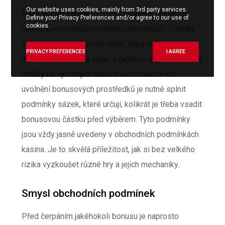
Our website uses cookies, mainly from 3rd party services.
Naše uvítací nabídka je často měněna, abychom
Define your Privacy Preferences and/or agree to our use of
cookies.
našim novým hráčům přinášeli to nejlepší. Typicky
zahrnuje bonus na první vklad, který může
PRIVACY PREFERENCES
I AGREE
dosahovat až určité výše, a často je doplněn o volné
otáčky na vybraných hracích automatech. Pro
uvolnění bonusových prostředků je nutné splnit
podmínky sázek, které určují, kolikrát je třeba vsadit
bonusovou částku před výběrem. Tyto podmínky
jsou vždy jasně uvedeny v obchodních podmínkách
kasina. Je to skvělá příležitost, jak si bez velkého
rizika vyzkoušet různé hry a jejich mechaniky.
Smysl obchodních podmínek
Před čerpáním jakéhokoli bonusu je naprosto