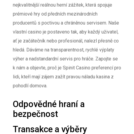
nejkvalitnější reálnou herní zážitek, která spojuje
prémiové hry od předních mezinárodních
producentů s poctivou a chráněnou servisem. Naše
vlastní casino je postaveno tak, aby každý uživatel,
ať je začátečník nebo profesionál, nalezl přesně co
hledá. Dáváme na transparentnost, rychlé výplaty
výher a nadstandardní servis pro hráče. Zapojte se
k nám a objevte, proč je Spinit Casino preferencí pro
lidi, kteří mají zájem zažít pravou náladu kasina z
pohodlí domova.
Odpovědné hraní a
bezpečnost
Transakce a výběry