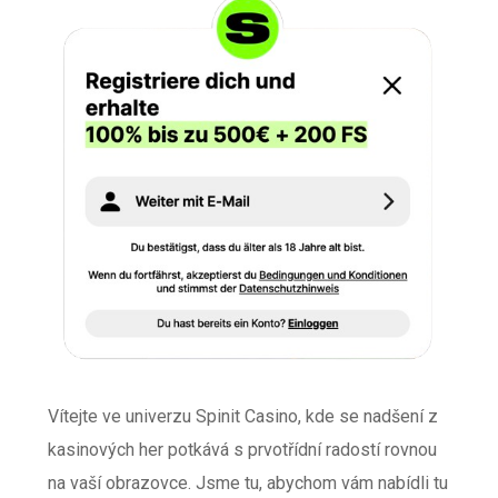
Vítejte ve univerzu Spinit Casino, kde se nadšení z
kasinových her potkává s prvotřídní radostí rovnou
na vaší obrazovce. Jsme tu, abychom vám nabídli tu