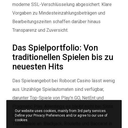
moderne SSL-Verschlüsselung abgesichert. Klare
Vorgaben zu Mindesteinzahlungsbeträgen und
Bearbeitungszeiten schaffen darüber hinaus
Transparenz und Zuversicht.
Das Spielportfolio: Von
traditionellen Spielen bis zu
neuesten Hits
Das Spieleangebot bei Robocat Casino lässt wenig
aus. Unzählige Spielautomaten sind verfügbar,
darunter Top-Spiele von Play’n GO, NetEnt und
Pragmatic Play. Allerdings es bleibt nicht bei Slots.
Our website uses cookies, mainly from 3rd party services.
Das Casino hält eine gute Auswahl klassischer
Define your Privacy Preferences and/or agree to our use of
cookies.
Tischspiele an: Blackjack, Roulette und Baccarat in