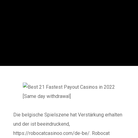
Die belgische Spielszene hat Verstärkung erhalten
und der ist beeindruckend,
https://robocatcasinoo.com/de-be/
. Robocat