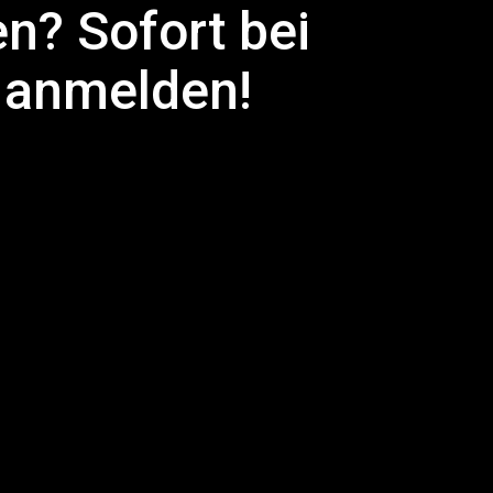
en? Sofort bei
 anmelden!