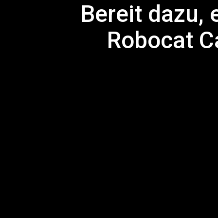
Bereit dazu, 
Robocat C