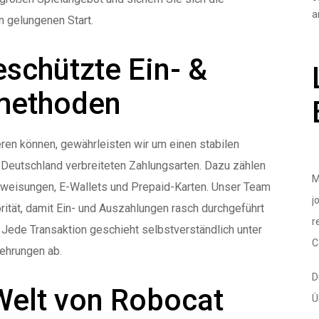
a
n gelungenen Start.
schützte Ein- &
methoden
eren können, gewährleisten wir um einen stabilen
n Deutschland verbreiteten Zahlungsarten. Dazu zählen
M
rweisungen, E-Wallets und Prepaid-Karten. Unser Team
j
orität, damit Ein- und Auszahlungen rasch durchgeführt
r
 Jede Transaktion geschieht selbstverständlich unter
C
ehrungen ab.
D
Welt von Robocat
Ü