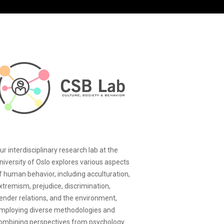
ur interdisciplinary research lab at the
niversity of Oslo explores various aspects
f human behavior, including acculturation,
xtremism, prejudice, discrimination,
ender relations, and the environment,
mploying diverse methodologies and
ombining perspectives from psychology