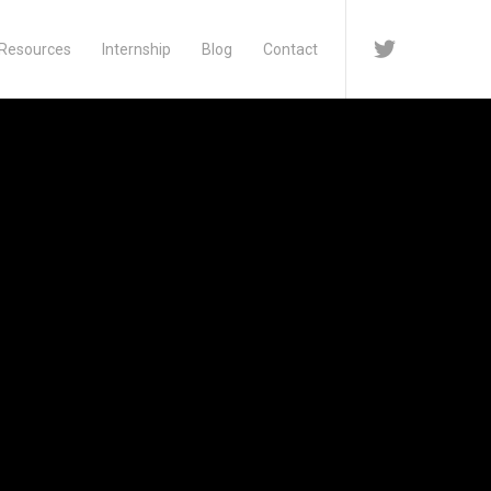
Resources
Internship
Blog
Contact