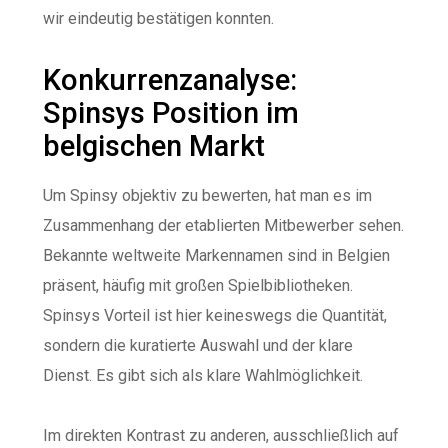
wir eindeutig bestätigen konnten.
Konkurrenzanalyse:
Spinsys Position im
belgischen Markt
Um Spinsy objektiv zu bewerten, hat man es im
Zusammenhang der etablierten Mitbewerber sehen.
Bekannte weltweite Markennamen sind in Belgien
präsent, häufig mit großen Spielbibliotheken.
Spinsys Vorteil ist hier keineswegs die Quantität,
sondern die kuratierte Auswahl und der klare
Dienst. Es gibt sich als klare Wahlmöglichkeit.
Im direkten Kontrast zu anderen, ausschließlich auf