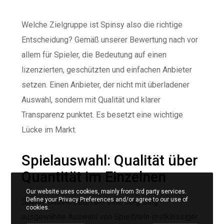
Welche Zielgruppe ist Spinsy also die richtige
Entscheidung? Gemäß unserer Bewertung nach vor
allem für Spieler, die Bedeutung auf einen
lizenzierten, geschützten und einfachen Anbieter
setzen. Einen Anbieter, der nicht mit überladener
Auswahl, sondern mit Qualität und klarer
Transparenz punktet. Es besetzt eine wichtige
Lücke im Markt.
Spielauswahl: Qualität über
Quantität im Einzelnen
Our website uses cookies, mainly from 3rd party services.
Define your Privacy Preferences and/or agree to our use of
Spinsy Casino setzt auf eine sorgfältig
cookies.
ausgewählte Auswahl von Spieltiteln erstklassiger