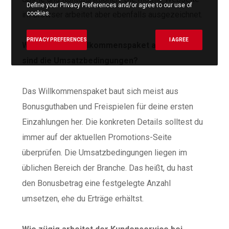
Define your Privacy Preferences and/or agree to our use of
cookies.
im Browser arbeitet aber ebenfalls ausgezeichnet.
PRIVACY PREFERENCES
I AGREE
Wie sieht das Willkommenspaket an und was
sind die Umsatzbedingungen?
Das Willkommenspaket baut sich meist aus
Bonusguthaben und Freispielen für deine ersten
Einzahlungen her. Die konkreten Details solltest du
immer auf der aktuellen Promotions-Seite
überprüfen. Die Umsatzbedingungen liegen im
üblichen Bereich der Branche. Das heißt, du hast
den Bonusbetrag eine festgelegte Anzahl
umsetzen, ehe du Erträge erhältst.