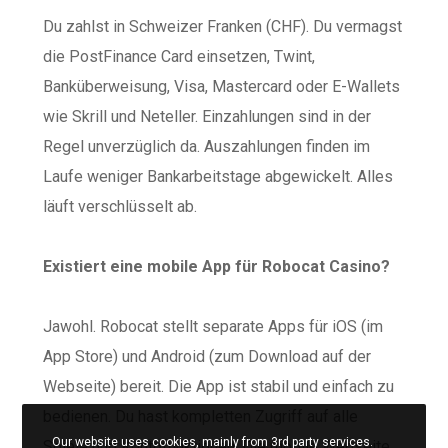
Du zahlst in Schweizer Franken (CHF). Du vermagst
die PostFinance Card einsetzen, Twint,
Banküberweisung, Visa, Mastercard oder E-Wallets
wie Skrill und Neteller. Einzahlungen sind in der
Regel unverzüglich da. Auszahlungen finden im
Laufe weniger Bankarbeitstage abgewickelt. Alles
läuft verschlüsselt ab.
Existiert eine mobile App für Robocat Casino?
Jawohl. Robocat stellt separate Apps für iOS (im
App Store) und Android (zum Download auf der
Webseite) bereit. Die App ist stabil und einfach zu
bedienen. Du hast kompletten Zugriff auf alle
Our website uses cookies, mainly from 3rd party services.
Spiele und Kontofunktionen. Die mobile Webseite