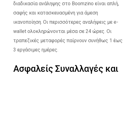
διαδικασία ανάληψης στο Boomzino είναι απλή,
σαφής και κατασκευασμένη για άμεση
ικανοποίηση. Οι περισσότερες αναλήψεις με e-
wallet ολοκληρώνονται μέσα σε 24 ώρες. Οι
τραπεζικές μεταφορές παίρνουν συνήθως 1 έως
3 εργάσιμες ημέρες.
Ασφαλείς Συναλλαγές και
Εξουσιοδοτημένα Ελληνικά
Μέσα Πληρωμών
Η ακεραιότητα των χρημάτων σας είναι η
πρωταρχική μας ευθύνη. Το Boomzino Casino
παρέχει τα πιο φερέγγυα και διαδεδομένα μέσα
πληρωμής στην Ελλάδα. Έχετε τη δυνατότητα να