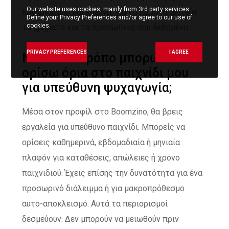
Our website uses cookies, mainly from 3rd party services.
λογαριασμού και έρευνα, για να προστατευτεύν
Define your Privacy Preferences and/or agree to our use of
cookies.
τα χρήματα και τα προσωπικά σου δεδομένα.
PRIVACY PREFERENCES
I AGREE
Με ποιον τρόπο μπορώ να
ορίσω όρια στο παιχνίδι μου
για υπεύθυνη ψυχαγωγία;
Μέσα στον προφίλ στο Boomzino, θα βρεις
εργαλεία για υπεύθυνο παιχνίδι. Μπορείς να
ορίσεις καθημερινά, εβδομαδιαία ή μηνιαία
πλαφόν για καταθέσεις, απώλειες ή χρόνο
παιχνιδιού. Έχεις επίσης την δυνατότητα για ένα
προσωρινό διάλειμμα ή για μακροπρόθεσμο
αυτο-αποκλεισμό. Αυτά τα περιορισμοί
δεσμεύουν. Δεν μπορούν να μειωθούν πριν