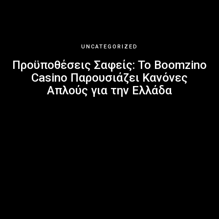
UNCATEGORIZED
Προϋποθέσεις Σαφείς: Το Boomzino
Casino Παρουσιάζει Κανόνες
Απλούς για την Ελλάδα