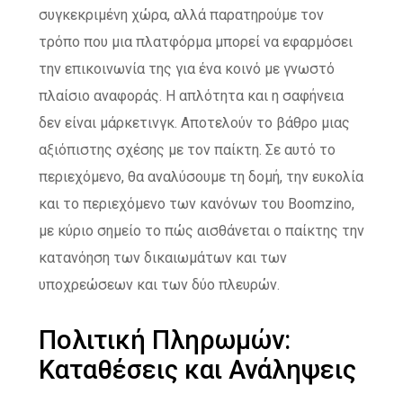
συγκεκριμένη χώρα, αλλά παρατηρούμε τον
τρόπο που μια πλατφόρμα μπορεί να εφαρμόσει
την επικοινωνία της για ένα κοινό με γνωστό
πλαίσιο αναφοράς. Η απλότητα και η σαφήνεια
δεν είναι μάρκετινγκ. Αποτελούν το βάθρο μιας
αξιόπιστης σχέσης με τον παίκτη. Σε αυτό το
περιεχόμενο, θα αναλύσουμε τη δομή, την ευκολία
και το περιεχόμενο των κανόνων του Boomzino,
με κύριο σημείο το πώς αισθάνεται ο παίκτης την
κατανόηση των δικαιωμάτων και των
υποχρεώσεων και των δύο πλευρών.
Πολιτική Πληρωμών:
Καταθέσεις και Ανάληψεις