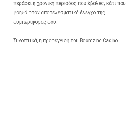
περάσει η χρονική περίοδος που έβαλες, κάτι που
βοηθά στον αποτελεσματικό έλεγχο της
συμπεριφοράς σου.
Συνοπτικά, η προσέγγιση του Boomzino Casino
είναι αξιοπρόσεκτη. Δίνει έμφαση στη δομή, τη
σαφήνεια και την ευκολία πρόσβασης. Δεν βλέπει
τους κανόνες ως μια απλή νομική φόρμα. Τους
θεωρεί ως απαραίτητο εργαλείο επικοινωνίας
και εμπιστοσύνης με τον παίκτη. Η λογική
οργάνωση, η έλλειψη αχρείαστης ορολογίας και η
εστίαση σε πρακτικές πληροφορίες θέτουν ένα
θετικό παράδειγμα. Η προσεκτική ανάγνωση είναι
πάντα απαραίτητη, αλλά το Boomzino κάνει τη
διαδικασία λιγότερο επίπονη και πιο κατανοητή.