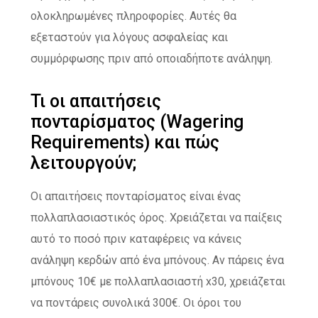
ολοκληρωμένες πληροφορίες. Αυτές θα
εξεταστούν για λόγους ασφαλείας και
συμμόρφωσης πριν από οποιαδήποτε ανάληψη.
Τι οι απαιτήσεις
πονταρίσματος (Wagering
Requirements) και πώς
λειτουργούν;
Οι απαιτήσεις πονταρίσματος είναι ένας
πολλαπλασιαστικός όρος. Χρειάζεται να παίξεις
αυτό το ποσό πριν καταφέρεις να κάνεις
ανάληψη κερδών από ένα μπόνους. Αν πάρεις ένα
μπόνους 10€ με πολλαπλασιαστή x30, χρειάζεται
να ποντάρεις συνολικά 300€. Οι όροι του