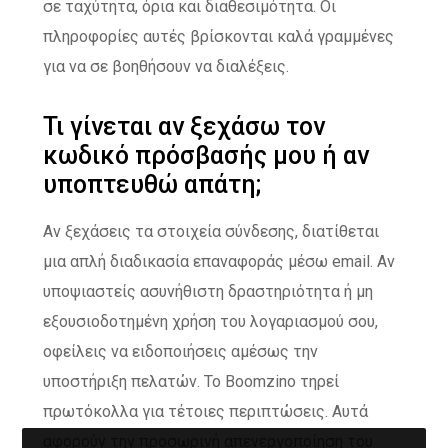
σε ταχύτητα, όρια και διαθεσιμότητα. Οι
πληροφορίες αυτές βρίσκονται καλά γραμμένες
για να σε βοηθήσουν να διαλέξεις.
Τι γίνεται αν ξεχάσω τον
κωδικό πρόσβασής μου ή αν
υποπτευθώ απάτη;
Αν ξεχάσεις τα στοιχεία σύνδεσης, διατίθεται
μια απλή διαδικασία επαναφοράς μέσω email. Αν
υποψιαστείς ασυνήθιστη δραστηριότητα ή μη
εξουσιοδοτημένη χρήση του λογαριασμού σου,
οφείλεις να ειδοποιήσεις αμέσως την
υποστήριξη πελατών. Το Boomzino τηρεί
πρωτόκολλα για τέτοιες περιπτώσεις. Αυτά
αφορούν την προσωρινή απενεργοποίηση του