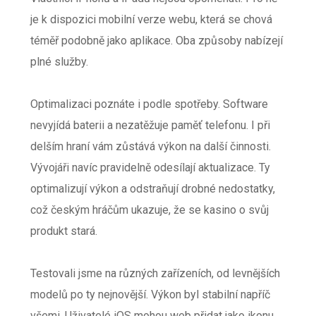
je k dispozici mobilní verze webu, která se chová
téměř podobně jako aplikace. Oba způsoby nabízejí
plné služby.
Optimalizaci poznáte i podle spotřeby. Software
nevyjídá baterii a nezatěžuje paměť telefonu. I při
delším hraní vám zůstává výkon na další činnosti.
Vývojáři navíc pravidelně odesílají aktualizace. Ty
optimalizují výkon a odstraňují drobné nedostatky,
což českým hráčům ukazuje, že se kasino o svůj
produkt stará.
Testovali jsme na různých zařízeních, od levnějších
modelů po ty nejnovější. Výkon byl stabilní napříč
všemi. Uživatelé iOS mohou web přidat jako ikonu