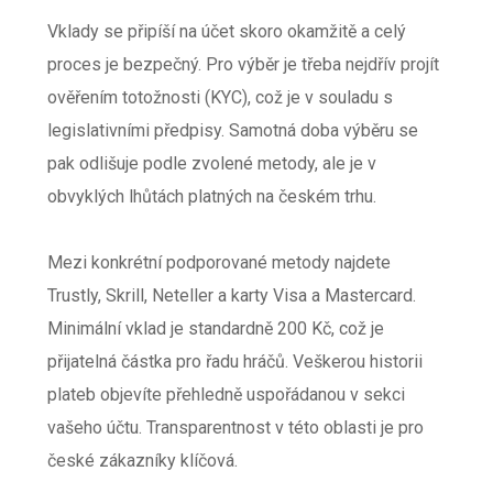
Vklady se připíší na účet skoro okamžitě a celý
proces je bezpečný. Pro výběr je třeba nejdřív projít
ověřením totožnosti (KYC), což je v souladu s
legislativními předpisy. Samotná doba výběru se
pak odlišuje podle zvolené metody, ale je v
obvyklých lhůtách platných na českém trhu.
Mezi konkrétní podporované metody najdete
Trustly, Skrill, Neteller a karty Visa a Mastercard.
Minimální vklad je standardně 200 Kč, což je
přijatelná částka pro řadu hráčů. Veškerou historii
plateb objevíte přehledně uspořádanou v sekci
vašeho účtu. Transparentnost v této oblasti je pro
české zákazníky klíčová.