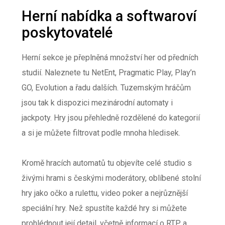
Herní nabídka a softwaroví
poskytovatelé
Herní sekce je přeplněná množství her od předních
studií. Naleznete tu NetEnt, Pragmatic Play, Play’n
GO, Evolution a řadu dalších. Tuzemským hráčům
jsou tak k dispozici mezinárodní automaty i
jackpoty. Hry jsou přehledně rozdělené do kategorií
a si je můžete filtrovat podle mnoha hledisek.
Kromě hracích automatů tu objevíte celé studio s
živými hrami s českými moderátory, oblíbené stolní
hry jako očko a rulettu, video poker a nejrůznější
speciální hry. Než spustíte každé hry si můžete
prohlédnout její detail, včetně informací o RTP a