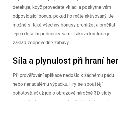
detekuje, když provedete vklad, a poskytne vám
odpovídající bonus, pokud ho máte aktivovaný. Je
možné si také všechny bonusy prohlížet a pročítat
jejich detailní podmínky sami. Taková kontrola je
základ zodpovědné zábavy.
Síla a plynulost při hraní her
Při prověřování aplikace nedošlo k žádnému pádu
nebo nenadálému výpadku. Hry se spouštějí
pohotově, ať už jde o obrazově náročné 3D sloty
nebo HD přenos z live studia. Stabilní připojení je
pro zážitek důležité a aplikace v tomto bodě
zvítězila.