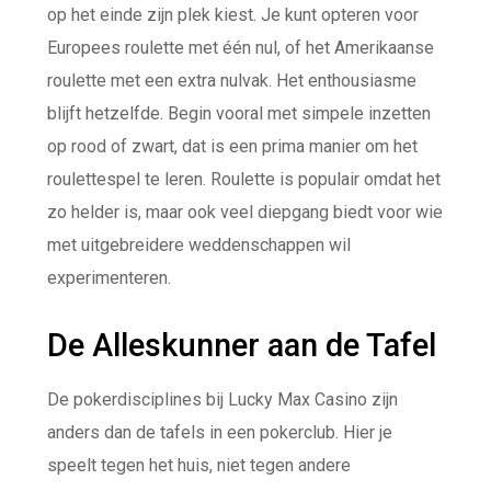
op het einde zijn plek kiest. Je kunt opteren voor
Europees roulette met één nul, of het Amerikaanse
roulette met een extra nulvak. Het enthousiasme
blijft hetzelfde. Begin vooral met simpele inzetten
op rood of zwart, dat is een prima manier om het
roulettespel te leren. Roulette is populair omdat het
zo helder is, maar ook veel diepgang biedt voor wie
met uitgebreidere weddenschappen wil
experimenteren.
De Alleskunner aan de Tafel
De pokerdisciplines bij Lucky Max Casino zijn
anders dan de tafels in een pokerclub. Hier je
speelt tegen het huis, niet tegen andere