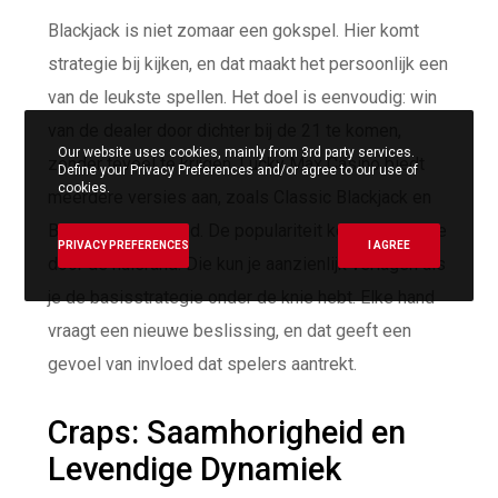
Blackjack is niet zomaar een gokspel. Hier komt
strategie bij kijken, en dat maakt het persoonlijk een
van de leukste spellen. Het doel is eenvoudig: win
van de dealer door dichter bij de 21 te komen,
Our website uses cookies, mainly from 3rd party services.
zonder teveel te krijgen. Lucky Max Casino biedt
Define your Privacy Preferences and/or agree to our use of
cookies.
meerdere versies aan, zoals Classic Blackjack en
Blackjack Multihand. De populariteit komt met name
PRIVACY PREFERENCES
I AGREE
door de huisrand. Die kun je aanzienlijk verlagen als
je de basisstrategie onder de knie hebt. Elke hand
vraagt een nieuwe beslissing, en dat geeft een
gevoel van invloed dat spelers aantrekt.
Craps: Saamhorigheid en
Levendige Dynamiek