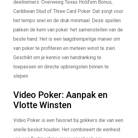
deelnemers. Overweeg Texas Hold’em Bonus,
Caribbean Stud of Three Card Poker. Dat zorgt voor
het tempo snel en de druk minimaal. Deze spellen
pakken de kern van poker: het samenstellen van de
beste hand. Het is een laagdrempelige manier om
van poker te profiteren en meteen winst te zien.
Geschikt om je kennis van handranking te
toepassen en directe opbrengsten binnen te
slepen.
Video Poker: Aanpak en
Vlotte Winsten
Video Poker is een favoriet bij gokkers die van een
snelle besluit houden. Het combineert de eenheid