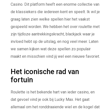
Casino. Dit platform heeft een enorme collectie van
de klassiekers die iedereen kent en speelt. Ik wil je
graag laten zien welke spellen hier het vaakst
gespeeld worden. We hebben het over roulette met
zijn tijdloze aantrekkingskracht, blackjack waar je
invloed hebt op de uitslag, en nog veel meer. Laten
we samen kijken wat deze spellen zo populair
maakt en misschien vind jij wel een nieuwe favoriet.
Het iconische rad van
fortuin
Roulette is het bekende hart van ieder casino, en
dat gevoel vind je ook bij Lucky Max. Het gaat
allemaal om het ronddraaiende wiel en de kogel dat