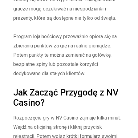
gracze mogą oczekiwać na niespodzianki i
prezenty, które są dostępne nie tylko od święta.
Program lojalnościowy przeważnie opiera się na
zbieraniu punktów za grę na realne pieniądze.
Potem punkty te można zamienić na gotówkę,
bezpłatne spiny lub pozostałe korzyści
dedykowane dla stałych klientów.
Jak Zacząć Przygodę z NV
Casino?
Rozpoczęcie gry w NV Casino zajmuje kilka minut.
Wejdź na oficjalną stronę i kliknij przycisk
rejestracji. Potem wpisz krótki formularz swoimi