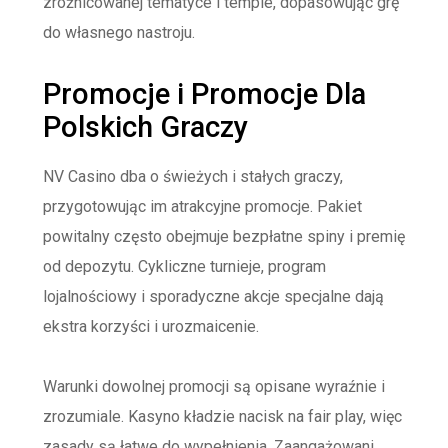
zróżnicowanej tematyce i tempie, dopasowując grę
do własnego nastroju.
Promocje i Promocje Dla
Polskich Graczy
NV Casino dba o świeżych i stałych graczy,
przygotowując im atrakcyjne promocje. Pakiet
powitalny często obejmuje bezpłatne spiny i premię
od depozytu. Cykliczne turnieje, program
lojalnościowy i sporadyczne akcje specjalne dają
ekstra korzyści i urozmaicenie.
Warunki dowolnej promocji są opisane wyraźnie i
zrozumiale. Kasyno kładzie nacisk na fair play, więc
zasady są łatwe do wypełnienia. Zaangażowani