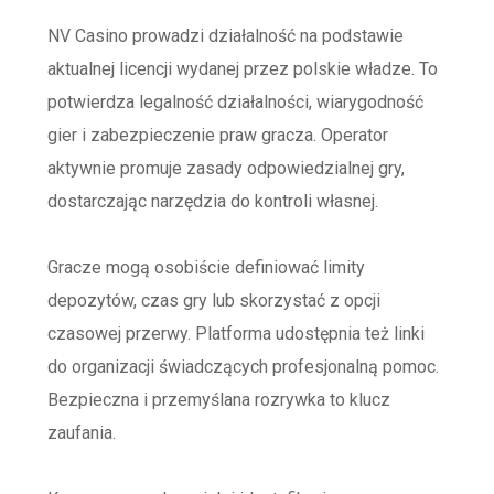
NV Casino prowadzi działalność na podstawie
aktualnej licencji wydanej przez polskie władze. To
potwierdza legalność działalności, wiarygodność
gier i zabezpieczenie praw gracza. Operator
aktywnie promuje zasady odpowiedzialnej gry,
dostarczając narzędzia do kontroli własnej.
Gracze mogą osobiście definiować limity
depozytów, czas gry lub skorzystać z opcji
czasowej przerwy. Platforma udostępnia też linki
do organizacji świadczących profesjonalną pomoc.
Bezpieczna i przemyślana rozrywka to klucz
zaufania.