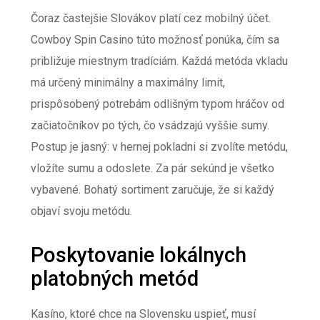
Čoraz častejšie Slovákov platí cez mobilný účet.
Cowboy Spin Casino túto možnosť ponúka, čím sa
približuje miestnym tradíciám. Každá metóda vkladu
má určený minimálny a maximálny limit,
prispôsobený potrebám odlišným typom hráčov od
začiatočníkov po tých, čo vsádzajú vyššie sumy.
Postup je jasný: v hernej pokladni si zvolíte metódu,
vložíte sumu a odoslete. Za pár sekúnd je všetko
vybavené. Bohatý sortiment zaručuje, že si každý
objaví svoju metódu.
Poskytovanie lokálnych
platobných metód
Kasíno, ktoré chce na Slovensku uspieť, musí