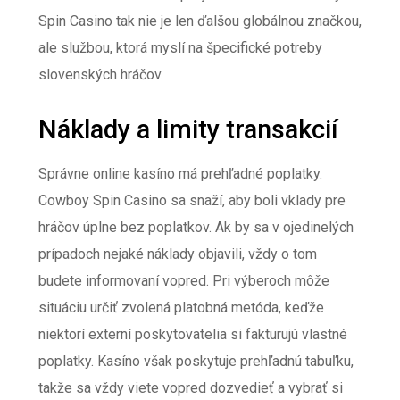
Spin Casino tak nie je len ďalšou globálnou značkou,
ale službou, ktorá myslí na špecifické potreby
slovenských hráčov.
Náklady a limity transakcií
Správne online kasíno má prehľadné poplatky.
Cowboy Spin Casino sa snaží, aby boli vklady pre
hráčov úplne bez poplatkov. Ak by sa v ojedinelých
prípadoch nejaké náklady objavili, vždy o tom
budete informovaní vopred. Pri výberoch môže
situáciu určiť zvolená platobná metóda, keďže
niektorí externí poskytovatelia si fakturujú vlastné
poplatky. Kasíno však poskytuje prehľadnú tabuľku,
takže sa vždy viete vopred dozvedieť a vybrať si