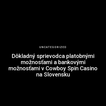
UNCATEGORIZED
Dôkladný sprievodca platobnými
možnosťami a bankovými
možnosťami v Cowboy Spin Casino
na Slovensku