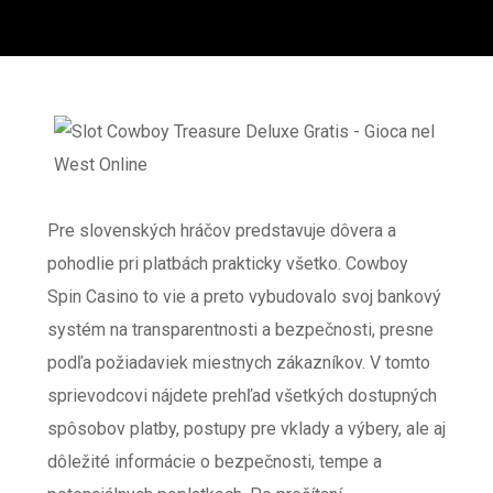
Pre slovenských hráčov predstavuje dôvera a
pohodlie pri platbách prakticky všetko. Cowboy
Spin Casino to vie a preto vybudovalo svoj bankový
systém na transparentnosti a bezpečnosti, presne
podľa požiadaviek miestnych zákazníkov. V tomto
sprievodcovi nájdete prehľad všetkých dostupných
spôsobov platby, postupy pre vklady a výbery, ale aj
dôležité informácie o bezpečnosti, tempe a