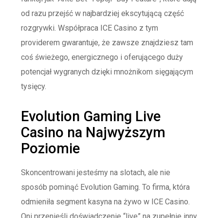
od razu przejść w najbardziej ekscytującą część
rozgrywki. Współpraca ICE Casino z tym
providerem gwarantuje, że zawsze znajdziesz tam
coś świeżego, energicznego i oferującego duży
potencjał wygranych dzięki mnożnikom sięgającym
tysięcy.
Evolution Gaming Live
Casino na Najwyższym
Poziomie
Skoncentrowani jesteśmy na slotach, ale nie
sposób pominąć Evolution Gaming. To firma, która
odmieniła segment kasyna na żywo w ICE Casino.
Oni przenieśli doświadczenie “live” na zupełnie inny