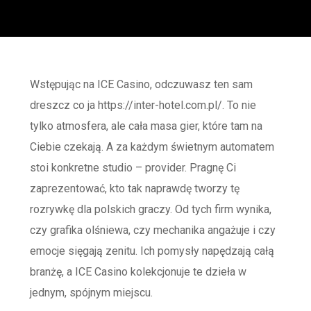
Wstępując na ICE Casino, odczuwasz ten sam
dreszcz co ja
https://inter-hotel.com.pl/
. To nie
tylko atmosfera, ale cała masa gier, które tam na
Ciebie czekają. A za każdym świetnym automatem
stoi konkretne studio – provider. Pragnę Ci
zaprezentować, kto tak naprawdę tworzy tę
rozrywkę dla polskich graczy. Od tych firm wynika,
czy grafika olśniewa, czy mechanika angażuje i czy
emocje sięgają zenitu. Ich pomysły napędzają całą
branżę, a ICE Casino kolekcjonuje te dzieła w
jednym, spójnym miejscu.