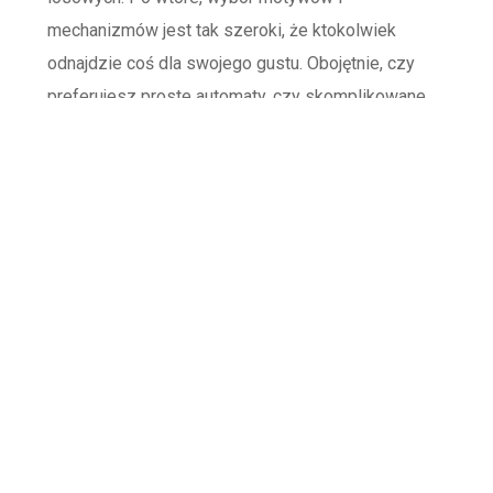
mechanizmów jest tak szeroki, że ktokolwiek
odnajdzie coś dla swojego gustu. Obojętnie, czy
preferujesz proste automaty, czy skomplikowane
przygody z wielopoziomowymi bonusami.
Wreszcie, rywalizacja między producentami
narzuca nowatorskie rozwiązania. My na tym
korzystamy, bo otrzymujemy stopniowo lepsze i
ciekawsze gry. Na koniec, ICE Casino proponując
produkcje od licznych wiodących twórców, robi się
komfortowym, unikalnym adresem. Jesteśmy w
stanie odkrywać cały świat slotów bez wymogu
tworzenia kont w wielu różnych platform. Stanowi to
czysta wygoda i oszczędność czasu.