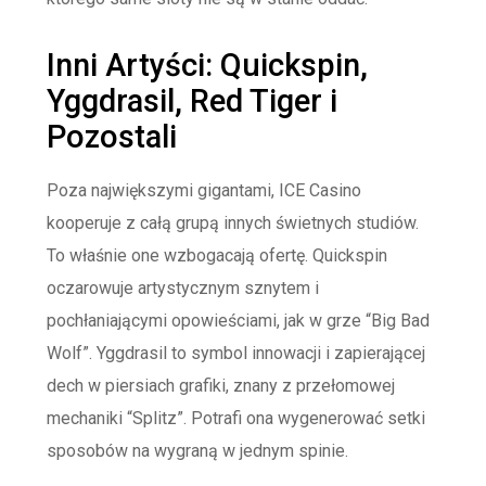
Inni Artyści: Quickspin,
Yggdrasil, Red Tiger i
Pozostali
Poza największymi gigantami, ICE Casino
kooperuje z całą grupą innych świetnych studiów.
To właśnie one wzbogacają ofertę. Quickspin
oczarowuje artystycznym sznytem i
pochłaniającymi opowieściami, jak w grze “Big Bad
Wolf”. Yggdrasil to symbol innowacji i zapierającej
dech w piersiach grafiki, znany z przełomowej
mechaniki “Splitz”. Potrafi ona wygenerować setki
sposobów na wygraną w jednym spinie.