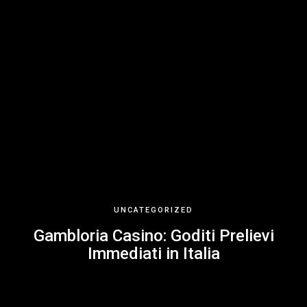
UNCATEGORIZED
Gambloria Casino: Goditi Prelievi
Immediati in Italia