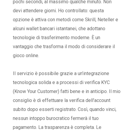
pochi secondi, al massimo qualche minuto. Non
devi attendere giorni. Ho controllato: questa
opzione è attiva con metodi come Skrill, Neteller e
alcuni wallet bancari istantanei, che adottano
tecnologie di trasferimento moderne. È un
vantaggio che trasforma il modo di considerare il
gioco online.
Il servizio è possibile grazie a un’integrazione
tecnologica solida e a processi di verifica KYC
(Know Your Customer) fatti bene e in anticipo. Il mio
consiglio è di effettuare la verifica dell’account
subito dopo esserti registrato. Così, quando vinci,
nessun intoppo burocratico fermerà il tuo
pagamento. La trasparenza è completa. Le