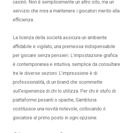
casinò. Non è semplicemente un altro sito, ma un
servizio che mira a mantenere i giocatori merito alla
efficienza.
La licenza della società assicura un ambiente
affidabile e vigilato, una premessa indispensabile
per giocare senza pensieri. L’impostazione grafica
è contemporanea e intuitiva, semplice da consultare
tra le diverse sezioni. L’impressione è di
professionalità, di un brand che scommette
sull’esperienza di chi lo utilizza. Per chi è stufo di
piattaforme pesanti o opache, Gambloria
costituisce una novità notevole, collocando il
giocatore al primo posto in ogni opzione.