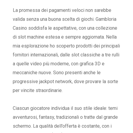
La promessa dei pagamenti veloci non sarebbe
valida senza una buona scelta di giochi. Gambloria
Casino soddisfa le aspettative, con una collezione
di slot machine estesa e sempre aggiornata. Nella
mia esplorazione ho scoperto prodotti dei principali
fornitori internazionali, dalle slot classiche a tre rulli
a quelle video più moderne, con grafica 3D e
meccaniche nuove. Sono presenti anche le
progressive jackpot network, dove provare la sorte
per vincite straordinarie.
Ciascun giocatore individua il suo stile ideale: temi
avventurosi, fantasy, tradizionali o tratte dal grande
schermo. La qualità dell’offerta è costante, con i