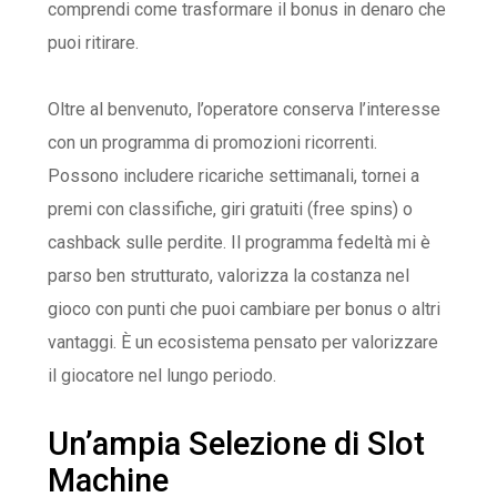
comprendi come trasformare il bonus in denaro che
puoi ritirare.
Oltre al benvenuto, l’operatore conserva l’interesse
con un programma di promozioni ricorrenti.
Possono includere ricariche settimanali, tornei a
premi con classifiche, giri gratuiti (free spins) o
cashback sulle perdite. Il programma fedeltà mi è
parso ben strutturato, valorizza la costanza nel
gioco con punti che puoi cambiare per bonus o altri
vantaggi. È un ecosistema pensato per valorizzare
il giocatore nel lungo periodo.
Un’ampia Selezione di Slot
Machine