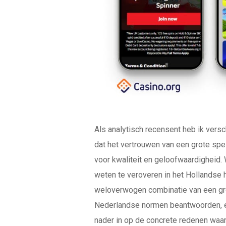
Als analytisch recensent heb ik versc
dat het vertrouwen van een grote sp
voor kwaliteit en geloofwaardigheid. 
weten te veroveren in het Hollandse h
weloverwogen combinatie van een gro
Nederlandse normen beantwoorden, en e
nader in op de concrete redenen waar