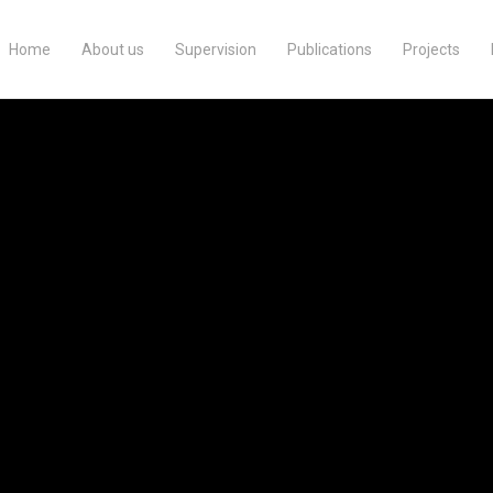
Home
About us
Supervision
Publications
Projects