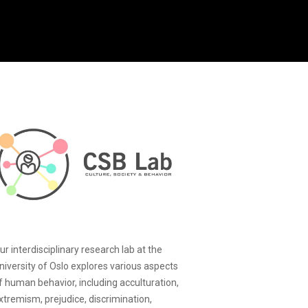
ur interdisciplinary research lab at the
niversity of Oslo explores various aspects
f human behavior, including acculturation,
xtremism, prejudice, discrimination,