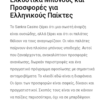
Προσφορές για
Ελληνικούς Παίκτες
Το Sankra Casino ξέρει ότι μια σωστή έναρξη
είναι ουσιώδης, αλλά ξέρει και ότι οι πελάτες
θέλουν να τους αναγνωρίζουν. Οι νέοι πελάτες
παίρνουν ένα πλούσιο μπόνους υποδοχής. Αυτοί
που ξαναέρχονται, ανακαλύπτουν προσφορές
ανανέωσης, δωρεάν περιστροφές και ένα
πραγματικό πρόγραμμα αφοσίωσης με σημαντικά
ανταμοιβήματα. Το κλειδί εδώ είναι η διαφάνεια.
Οι όροι των προσφορών είναι σαφείς, δίκαιοι και
πραγματιστικοί. Σκοπός τους είναι να σε κάνουν
να παίζεις περισσότερο, όχι να σε μπερδέψουν.