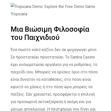
Μια Βιώσιμη Φιλοσοφία
του Παιχνιδιού
Ένα σωστό καλό καζίνο δεν σε ψυχαγωγεί μόνο.
Σε προστατεύει προστατεύει. Το Sankra Casino
έχει ενσωματώσει εργαλεία για να ρυθμίσεις το
παιχνίδι σου. Μπορείς να ορίσεις όριο στο πόσο
είναι δυνατόν να καταθέσεις, στο πόσο είναι
εφικτό να χάσεις ή στο πόση ώρα μπορείς να
παίζεις. Εάν χρειαστεί, προσφέρεται η επιλογή
για προσωρινή αυτοεξαίρεση ή ακόμη και για
μόνιμο αποκλεισμό. Η πλατφόρμα σου δίνει και