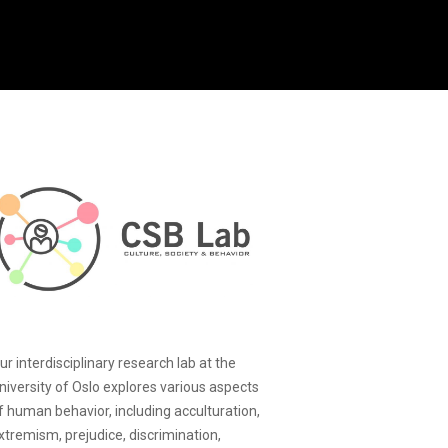
ur interdisciplinary research lab at the
niversity of Oslo explores various aspects
f human behavior, including acculturation,
xtremism, prejudice, discrimination,