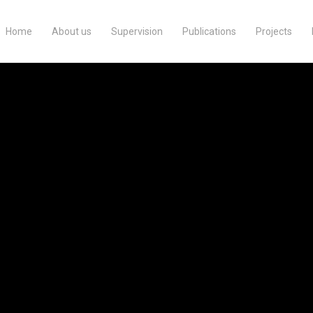
Home
About us
Supervision
Publications
Projects