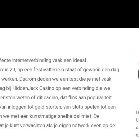
ecte internetverbinding vaak een ideaal
 trein zit, op een festivalterrein staat of gewoon een dag
 werken. Daarom deden we een test die je niet vaak
ag bij HiddenJack Casino op een verbinding die we
sten weten of dit casino, dat flink aan populariteit
 Van inloggen tot geld storten, van slots spelen tot een
O
den we met een kunstmatige snelheidslimiet. De
U
at je kunt verwachten als je eigen netwerk even op de
o
e