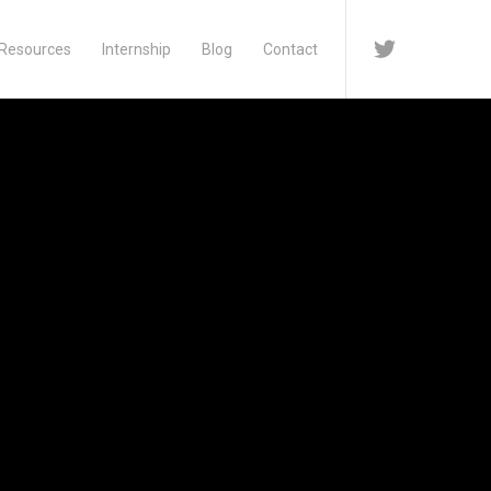
Resources
Internship
Blog
Contact