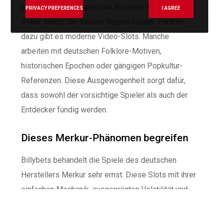
umfangreiches Angebot an Roulette, Blackjack und
PRIVACY PREFERENCES
I AGREE
Poker bereit, die lokalen Regeln folgen. Parallel
dazu gibt es moderne Video-Slots. Manche
arbeiten mit deutschen Folklore-Motiven,
historischen Epochen oder gängigen Popkultur-
Referenzen. Diese Ausgewogenheit sorgt dafür,
dass sowohl der vorsichtige Spieler als auch der
Entdecker fündig werden.
Dieses Merkur-Phänomen begreifen
Billybets behandelt die Spiele des deutschen
Herstellers Merkur sehr ernst. Diese Slots mit ihrer
einfachen Mechanik, ausgeprägten Volatilität und
dem unverwechselbaren Design haben in
Deutschland einen nahezu kultischen Status.