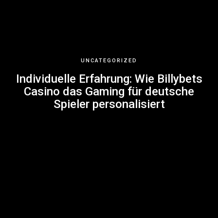
UNCATEGORIZED
Individuelle Erfahrung: Wie Billybets
Casino das Gaming für deutsche
Spieler personalisiert