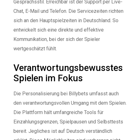
Gesprächsstil. Erreichbar ist der Support per Live-
Chat, E-Mail und Telefon. Die Servicezeiten richten
sich an den Hauptspielzeiten in Deutschland. So
entwickelt sich eine direkte und effektive
Kommunikation, bei der sich der Spieler
wertgeschätzt fühlt.
Verantwortungsbewusstes
Spielen im Fokus
Die Personalisierung bei Billybets umfasst auch
den verantwortungsvollen Umgang mit dem Spielen.
Die Plattform hält umfangreiche Tools für
Einzahlungsgrenzen, Spielpausen und Selbsttests
bereit. Jegliches ist auf Deutsch verständlich