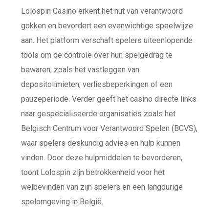
Lolospin Casino erkent het nut van verantwoord
gokken en bevordert een evenwichtige speelwijze
aan. Het platform verschaft spelers uiteenlopende
tools om de controle over hun spelgedrag te
bewaren, zoals het vastleggen van
depositolimieten, verliesbeperkingen of een
pauzeperiode. Verder geeft het casino directe links
naar gespecialiseerde organisaties zoals het
Belgisch Centrum voor Verantwoord Spelen (BCVS),
waar spelers deskundig advies en hulp kunnen
vinden. Door deze hulpmiddelen te bevorderen,
toont Lolospin zijn betrokkenheid voor het
welbevinden van zijn spelers en een langdurige
spelomgeving in België.