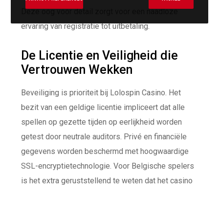
Deze oog voor detail zorgt voor een naadloze
ervaring van registratie tot uitbetaling.
De Licentie en Veiligheid die
Vertrouwen Wekken
Beveiliging is prioriteit bij Lolospin Casino. Het
bezit van een geldige licentie impliceert dat alle
spellen op gezette tijden op eerlijkheid worden
getest door neutrale auditors. Privé en financiële
gegevens worden beschermd met hoogwaardige
SSL-encryptietechnologie. Voor Belgische spelers
is het extra geruststellend te weten dat het casino
de nationale regelgeving respecteert, inclusief de
verplichte registratie bij het EPIS-systeem. Dit