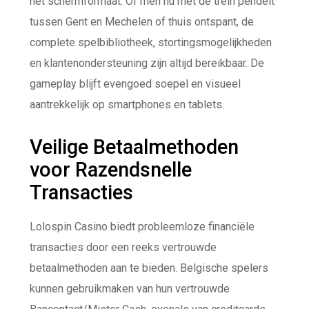
het schermformaat. Of men nu met de trein pendelt
tussen Gent en Mechelen of thuis ontspant, de
complete spelbibliotheek, stortingsmogelijkheden
en klantenondersteuning zijn altijd bereikbaar. De
gameplay blijft evengoed soepel en visueel
aantrekkelijk op smartphones en tablets.
Veilige Betaalmethoden
voor Razendsnelle
Transacties
Lolospin Casino biedt probleemloze financiële
transacties door een reeks vertrouwde
betaalmethoden aan te bieden. Belgische spelers
kunnen gebruikmaken van hun vertrouwde