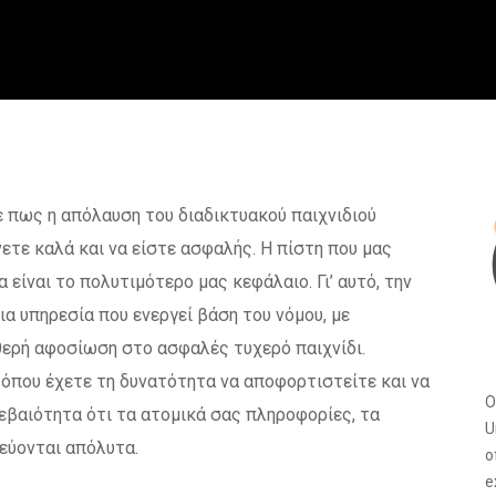
 πως η απόλαυση του διαδικτυακού παιχνιδιού
νετε καλά και να είστε ασφαλής. Η πίστη που μας
 είναι το πολυτιμότερο μας κεφάλαιο. Γι’ αυτό, την
ια υπηρεσία που ενεργεί βάση του νόμου, με
θερή αφοσίωση στο ασφαλές τυχερό παιχνίδι.
 όπου έχετε τη δυνατότητα να αποφορτιστείτε και να
O
βεβαιότητα ότι τα ατομικά σας πληροφορίες, τα
U
εύονται απόλυτα.
o
e