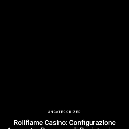
UNCATEGORIZED
Rollflame Casino: Configurazione