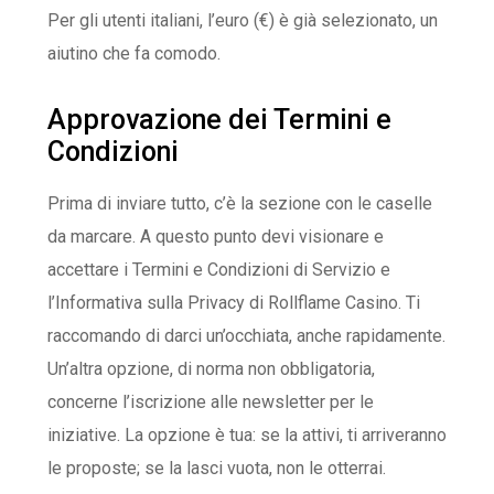
Per gli utenti italiani, l’euro (€) è già selezionato, un
aiutino che fa comodo.
Approvazione dei Termini e
Condizioni
Prima di inviare tutto, c’è la sezione con le caselle
da marcare. A questo punto devi visionare e
accettare i Termini e Condizioni di Servizio e
l’Informativa sulla Privacy di Rollflame Casino. Ti
raccomando di darci un’occhiata, anche rapidamente.
Un’altra opzione, di norma non obbligatoria,
concerne l’iscrizione alle newsletter per le
iniziative. La opzione è tua: se la attivi, ti arriveranno
le proposte; se la lasci vuota, non le otterrai.