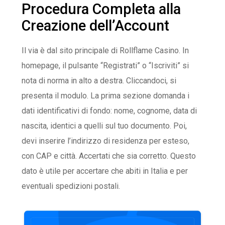
Procedura Completa alla
Creazione dell’Account
Il via è dal sito principale di Rollflame Casino. In
homepage, il pulsante “Registrati” o “Iscriviti” si
nota di norma in alto a destra. Cliccandoci, si
presenta il modulo. La prima sezione domanda i
dati identificativi di fondo: nome, cognome, data di
nascita, identici a quelli sul tuo documento. Poi,
devi inserire l’indirizzo di residenza per esteso,
con CAP e città. Accertati che sia corretto. Questo
dato è utile per accertare che abiti in Italia e per
eventuali spedizioni postali.