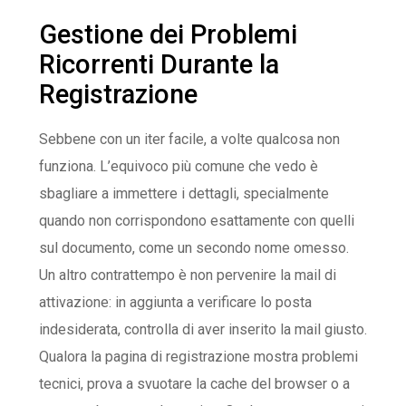
Gestione dei Problemi
Ricorrenti Durante la
Registrazione
Sebbene con un iter facile, a volte qualcosa non
funziona. L’equivoco più comune che vedo è
sbagliare a immettere i dettagli, specialmente
quando non corrispondono esattamente con quelli
sul documento, come un secondo nome omesso.
Un altro contrattempo è non pervenire la mail di
attivazione: in aggiunta a verificare lo posta
indesiderata, controlla di aver inserito la mail giusto.
Qualora la pagina di registrazione mostra problemi
tecnici, prova a svuotare la cache del browser o a