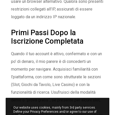
usare un browser alternativo. Qualora sono presenti
restrizioni collegati all’IP, assicurati di essere
loggato da un indirizzo IP nazionale.
Primi Passi Dopo la
Iscrizione Completata
Quando il tuo account è attivo, confermato e con un
po’ di denaro, il mio parere è di concederti un
momento per navigare. Acquisisci familiarità con
l’piattaforma, con come sono strutturate le sezioni
(Slot, Giochi da Tavolo, Live Casino) e con la
funzionalità di ricerca. Usufruisci della modalità
demo o “prova gratis”, se presente per alcuni slot,
per testarli senza giocare soldi veri. Configura
Our website uses cookies, mainly from 3rd party services.
Define your Privacy Preferences and/or agree to our use of