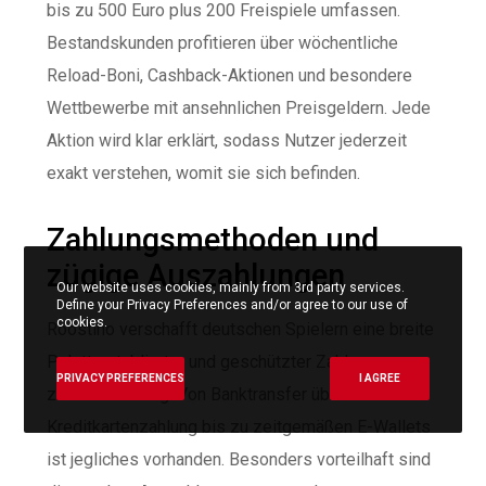
bis zu 500 Euro plus 200 Freispiele umfassen.
Bestandskunden profitieren über wöchentliche
Reload-Boni, Cashback-Aktionen und besondere
Wettbewerbe mit ansehnlichen Preisgeldern. Jede
Aktion wird klar erklärt, sodass Nutzer jederzeit
exakt verstehen, womit sie sich befinden.
Zahlungsmethoden und
zügige Auszahlungen
Our website uses cookies, mainly from 3rd party services.
Define your Privacy Preferences and/or agree to our use of
cookies.
Roostino verschafft deutschen Spielern eine breite
Palette etablierter und geschützter Zahlungswege
PRIVACY PREFERENCES
I AGREE
zur Verwendung. Von Banktransfer über
Kreditkartenzahlung bis zu zeitgemäßen E-Wallets
ist jegliches vorhanden. Besonders vorteilhaft sind