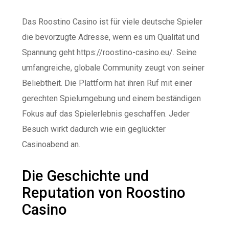
Das Roostino Casino ist für viele deutsche Spieler
die bevorzugte Adresse, wenn es um Qualität und
Spannung geht
https://roostino-casino.eu/
. Seine
umfangreiche, globale Community zeugt von seiner
Beliebtheit. Die Plattform hat ihren Ruf mit einer
gerechten Spielumgebung und einem beständigen
Fokus auf das Spielerlebnis geschaffen. Jeder
Besuch wirkt dadurch wie ein geglückter
Casinoabend an.
Die Geschichte und
Reputation von Roostino
Casino