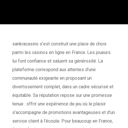
sankracasino
s’est construit une place de choix
parmi les casinos en ligne en France. Les joueurs
lui font confiance et saluent sa générosité. La
plateforme correspond aux attentes d’une
communauté exigeante en proposant un
divertissement complet, dans un cadre sécurisé et
équitable. Sa réputation repose sur une promesse
tenue : offrir une expérience de jeu où le plaisir
s’accompagne de promotions avantageuses et d’un
service client à l’écoute. Pour beaucoup en France,