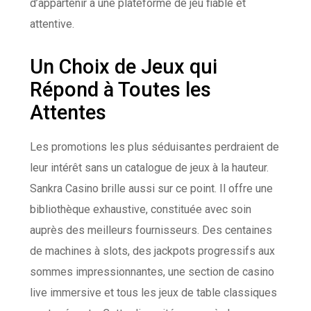
d’appartenir à une plateforme de jeu fiable et
attentive.
Un Choix de Jeux qui
Répond à Toutes les
Attentes
Les promotions les plus séduisantes perdraient de
leur intérêt sans un catalogue de jeux à la hauteur.
Sankra Casino brille aussi sur ce point. Il offre une
bibliothèque exhaustive, constituée avec soin
auprès des meilleurs fournisseurs. Des centaines
de machines à slots, des jackpots progressifs aux
sommes impressionnantes, une section de casino
live immersive et tous les jeux de table classiques