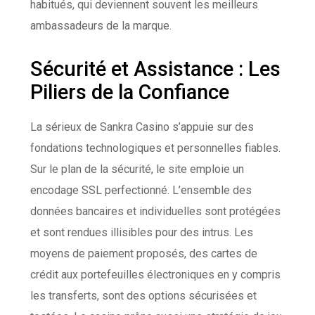
habitués, qui deviennent souvent les meilleurs
ambassadeurs de la marque.
Sécurité et Assistance : Les
Piliers de la Confiance
La sérieux de Sankra Casino s’appuie sur des
fondations technologiques et personnelles fiables.
Sur le plan de la sécurité, le site emploie un
encodage SSL perfectionné. L’ensemble des
données bancaires et individuelles sont protégées
et sont rendues illisibles pour des intrus. Les
moyens de paiement proposés, des cartes de
crédit aux portefeuilles électroniques en y compris
les transferts, sont des options sécurisées et