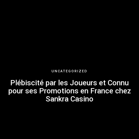
UNCATEGORIZED
Plébiscité par les Joueurs et Connu
pour ses Promotions en France chez
Sankra Casino