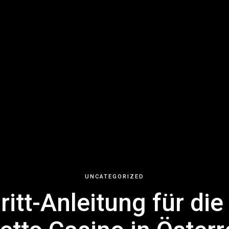
UNCATEGORIZED
hritt-Anleitung für d