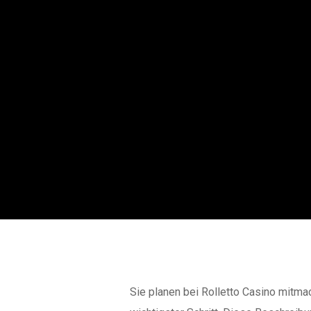
Sie planen bei Rolletto Casino mitmac