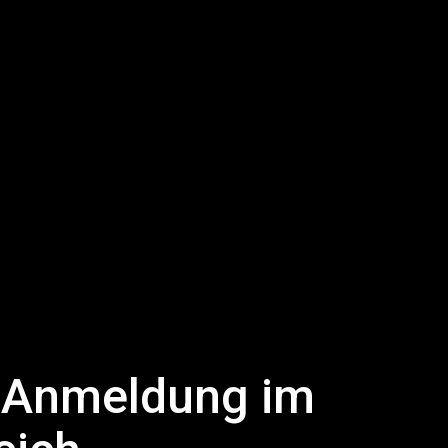
ie Anmeldung im