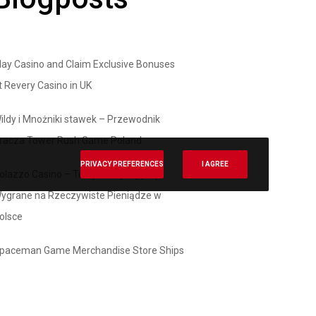
lay Casino and Claim Exclusive Bonuses
t Revery Casino in UK
ildy i Mnożniki stawek – Przewodnik
racza Tower Rush Game Poland
PRIVACY PREFERENCES
I AGREE
olazzo Casino – Tutaj Zaczynają się
ygrane na Rzeczywiste Pieniądze w
olsce
paceman Game Merchandise Store Ships
o UK Addresses
ollywin Casino site – Live Casino Games