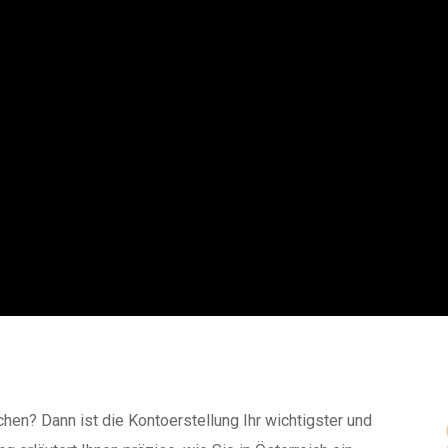
hen? Dann ist die Kontoerstellung Ihr wichtigster und