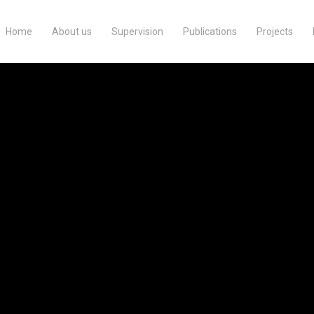
Home
About us
Supervision
Publications
Projects