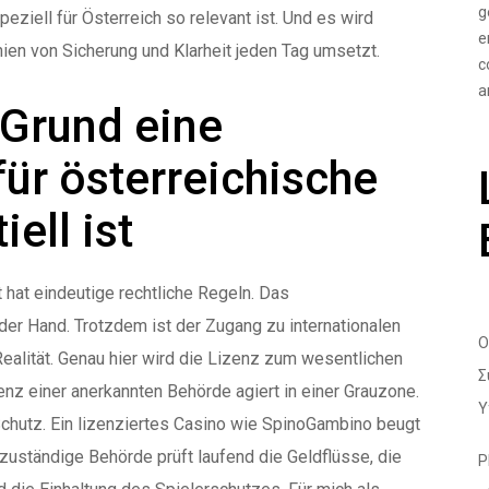
g
eziell für Österreich so relevant ist. Und es wird
e
nien von Sicherung und Klarheit jeden Tag umsetzt.
c
a
Grund eine
für österreichische
iell ist
 hat eindeutige rechtliche Regeln. Das
 der Hand. Trotzdem ist der Zugang zu internationalen
Ο
Realität. Genau hier wird die Lizenz zum wesentlichen
Σ
enz einer anerkannten Behörde agiert in einer Grauzone.
Υ
 Schutz. Ein lizenziertes Casino wie SpinoGambino beugt
zuständige Behörde prüft laufend die Geldflüsse, die
P