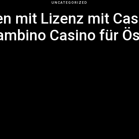
UNCATEGORIZED
en mit Lizenz mit Cas
mbino Casino für Ös