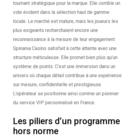
tournant stratégique pour la marque. Elle comble un
vide évident dans la sélection haut de gamme
locale. Le marché est mature, mais les joueurs les
plus exigeants recherchaient encore une
reconnaissance à la mesure de leur engagement.
Spinania Casino satisfait à cette attente avec une
structure méticuleuse. Elle promet bien plus qu’un
système de points. C’est une immersion dans un
univers où chaque détail contribue à une expérience
sur mesure, confidentielle et prestigieuse.
L’opérateur se positionne ainsi comme un pionnier
du service VIP personnalisé en France.
Les piliers d’un programme
hors norme