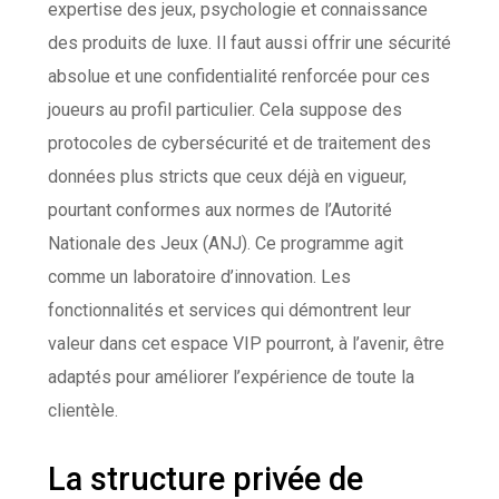
expertise des jeux, psychologie et connaissance
des produits de luxe. Il faut aussi offrir une sécurité
absolue et une confidentialité renforcée pour ces
joueurs au profil particulier. Cela suppose des
protocoles de cybersécurité et de traitement des
données plus stricts que ceux déjà en vigueur,
pourtant conformes aux normes de l’Autorité
Nationale des Jeux (ANJ). Ce programme agit
comme un laboratoire d’innovation. Les
fonctionnalités et services qui démontrent leur
valeur dans cet espace VIP pourront, à l’avenir, être
adaptés pour améliorer l’expérience de toute la
clientèle.
La structure privée de