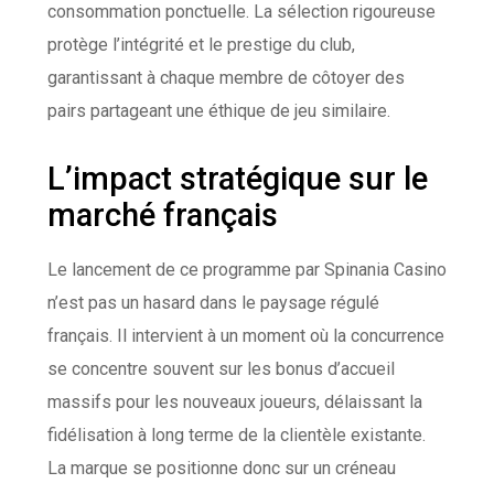
consommation ponctuelle. La sélection rigoureuse
protège l’intégrité et le prestige du club,
garantissant à chaque membre de côtoyer des
pairs partageant une éthique de jeu similaire.
L’impact stratégique sur le
marché français
Le lancement de ce programme par Spinania Casino
n’est pas un hasard dans le paysage régulé
français. Il intervient à un moment où la concurrence
se concentre souvent sur les bonus d’accueil
massifs pour les nouveaux joueurs, délaissant la
fidélisation à long terme de la clientèle existante.
La marque se positionne donc sur un créneau