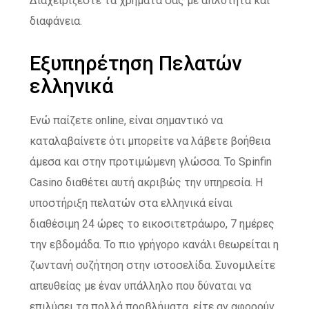
Διαχειρίζεστε τα χρήματά σας με απλότητα και
διαφάνεια.
Εξυπηρέτηση Πελατών
ελληνικά
Ενώ παίζετε online, είναι σημαντικό να
καταλαβαίνετε ότι μπορείτε να λάβετε βοήθεια
άμεσα και στην προτιμώμενη γλώσσα. Το Spinfin
Casino διαθέτει αυτή ακριβώς την υπηρεσία. Η
υποστήριξη πελατών στα ελληνικά είναι
διαθέσιμη 24 ώρες το εικοσιτετράωρο, 7 ημέρες
την εβδομάδα. Το πιο γρήγορο κανάλι θεωρείται η
ζωντανή συζήτηση στην ιστοσελίδα. Συνομιλείτε
απευθείας με έναν υπάλληλο που δύναται να
επιλύσει τα πολλά προβλήματα, είτε αν αφορούν