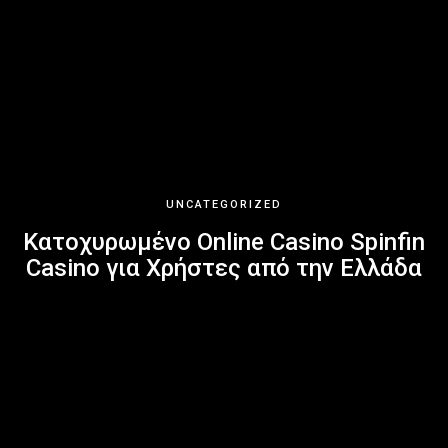
UNCATEGORIZED
Κατοχυρωμένο Online Casino Spinfin
Casino για Χρήστες από την Ελλάδα