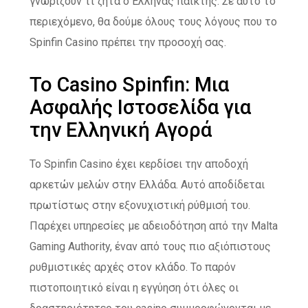
γνωρίζουν τι ζητά ο Έλληνας παίκτης. Σε αυτό το
περιεχόμενο, θα δούμε όλους τους λόγους που το
Spinfin Casino πρέπει την προσοχή σας.
Το Casino Spinfin: Μια
Ασφαλής Ιστοσελίδα για
την Ελληνική Αγορά
Το Spinfin Casino έχει κερδίσει την αποδοχή
αρκετών μελών στην Ελλάδα. Αυτό αποδίδεται
πρωτίστως στην εξονυχιστική ρύθμισή του.
Παρέχει υπηρεσίες με αδειοδότηση από την Malta
Gaming Authority, έναν από τους πιο αξιόπιστους
ρυθμιστικές αρχές στον κλάδο. Το παρόν
πιστοποιητικό είναι η εγγύηση ότι όλες οι