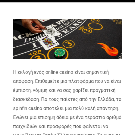
Η εκλογή ενός online casino είναι σημαντική
απόφαση. Επιθυμείτε μια πλατφόρμα που να είναι
έμπιστη, νόμιμη και να σας χαρίζει πραγματική
διασκέδαση. Για τους παίκτες από την Ελλάδα, το
spinfin casino
αποτελεί μια πολύ καλή απάντηση.
Ενώνει μια επίσημη άδεια με ένα τεράστιο αριθμό
παιχνιδιών και προσφορές που φαίνεται να