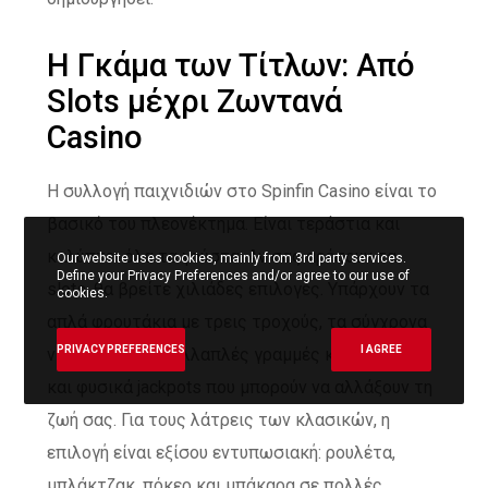
Η Γκάμα των Τίτλων: Από
Slots μέχρι Ζωντανά
Casino
Η συλλογή παιχνιδιών στο Spinfin Casino είναι το
βασικό του πλεονέκτημα. Είναι τεράστια και
καλύπτει όλα τα γούστα. Αν σας αρέσουν τα
Our website uses cookies, mainly from 3rd party services.
Define your Privacy Preferences and/or agree to our use of
slots, θα βρείτε χιλιάδες επιλογές. Υπάρχουν τα
cookies.
απλά φρουτάκια με τρεις τροχούς, τα σύγχρονα
PRIVACY PREFERENCES
I AGREE
video slots με πολλαπλές γραμμές και μπόνους,
και φυσικά jackpots που μπορούν να αλλάξουν τη
ζωή σας. Για τους λάτρεις των κλασικών, η
επιλογή είναι εξίσου εντυπωσιακή: ρουλέτα,
μπλάκτζακ, πόκερ και μπάκαρα σε πολλές