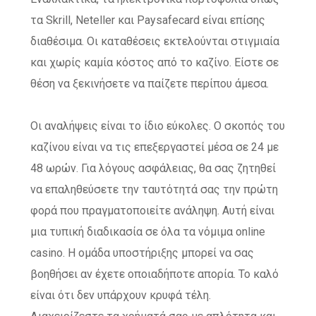
τα Skrill, Neteller και Paysafecard είναι επίσης
διαθέσιμα. Οι καταθέσεις εκτελούνται στιγμιαία
και χωρίς καμία κόστος από το καζίνο. Είστε σε
θέση να ξεκινήσετε να παίζετε περίπου άμεσα.
Οι αναλήψεις είναι το ίδιο εύκολες. Ο σκοπός του
καζίνου είναι να τις επεξεργαστεί μέσα σε 24 με
48 ωρών. Για λόγους ασφάλειας, θα σας ζητηθεί
να επαληθεύσετε την ταυτότητά σας την πρώτη
φορά που πραγματοποιείτε ανάληψη. Αυτή είναι
μια τυπική διαδικασία σε όλα τα νόμιμα online
casino. Η ομάδα υποστήριξης μπορεί να σας
βοηθήσει αν έχετε οποιαδήποτε απορία. Το καλό
είναι ότι δεν υπάρχουν κρυφά τέλη.