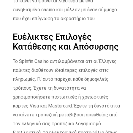
το κάνει να φαίνεται λιγότερο με ένα
συνηθισμένο casino και μάλλον με έναν σύμμαχο
που έχει επίγνωση το ακροατήριο του.
Ευέλικτες Επιλογές
Κατάθεσης και Απόσυρσης
Το Spinfin Casino αντιλαμβάνεται ότι οι Έλληνες
παίκτες διαθέτουν ιδιαίτερες επιλογές στις
πληρωμές. Γι’ αυτό παρέχει κάθε δημοφιλείς
τρόπους. Έχετε τη δυνατότητα να
χρησιμοποιήσετε πιστωτικές ή χρεωστικές
κάρτες Visa και Mastercard. Έχετε τη δυνατότητα
να κάνετε τραπεζική μεταβίβαση απευθείας από
τον ελληνικό σας τραπεζικό λογαριασμό.
Εναλλακτικά, τα ηλεκτρονικά πορτοφόλια όπως