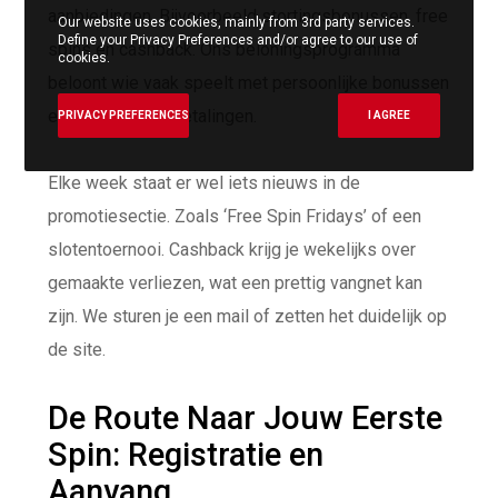
aanbiedingen. Bijvoorbeeld stortingsbonussen, free
Our website uses cookies, mainly from 3rd party services.
Define your Privacy Preferences and/or agree to our use of
spins en cashback. Ons beloningsprogramma
cookies.
beloont wie vaak speelt met persoonlijke bonussen
en versnelde uitbetalingen.
PRIVACY PREFERENCES
I AGREE
Elke week staat er wel iets nieuws in de
promotiesectie. Zoals ‘Free Spin Fridays’ of een
slotentoernooi. Cashback krijg je wekelijks over
gemaakte verliezen, wat een prettig vangnet kan
zijn. We sturen je een mail of zetten het duidelijk op
de site.
De Route Naar Jouw Eerste
Spin: Registratie en
Aanvang