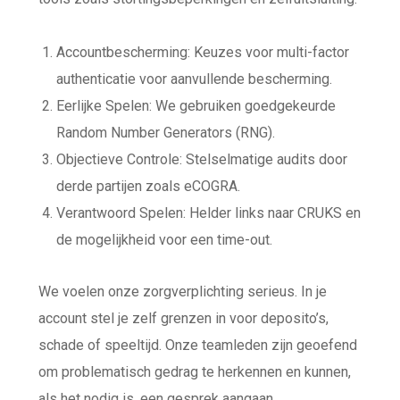
Accountbescherming: Keuzes voor multi-factor
authenticatie voor aanvullende bescherming.
Eerlijke Spelen: We gebruiken goedgekeurde
Random Number Generators (RNG).
Objectieve Controle: Stelselmatige audits door
derde partijen zoals eCOGRA.
Verantwoord Spelen: Helder links naar CRUKS en
de mogelijkheid voor een time-out.
We voelen onze zorgverplichting serieus. In je
account stel je zelf grenzen in voor deposito’s,
schade of speeltijd. Onze teamleden zijn geoefend
om problematisch gedrag te herkennen en kunnen,
als het nodig is, een gesprek aangaan.