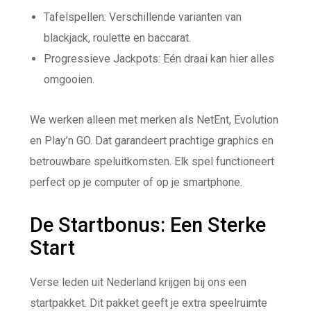
Tafelspellen: Verschillende varianten van
blackjack, roulette en baccarat.
Progressieve Jackpots: Eén draai kan hier alles
omgooien.
We werken alleen met merken als NetEnt, Evolution
en Play’n GO. Dat garandeert prachtige graphics en
betrouwbare speluitkomsten. Elk spel functioneert
perfect op je computer of op je smartphone.
De Startbonus: Een Sterke
Start
Verse leden uit Nederland krijgen bij ons een
startpakket. Dit pakket geeft je extra speelruimte