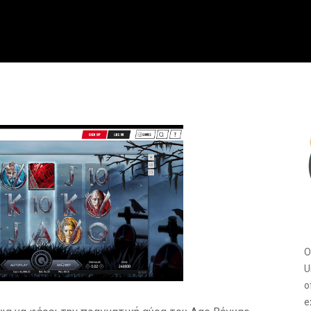
O
U
o
e