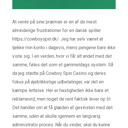
At vente på sine præmier er en af de mest
almindelige frustrationer for en dansk spiller
https://cowboyspin.dk/
. Jeg har selv været at
tjekke min konto i dagevis, mens pengene bare ikke
viste sig. I en verden, hvor vi får alt andet med det
samme, føles det som et gammeldags system. Så
da jeg stødte på Cowboy Spin Casino og deres
fokus på øjeblikkelige udbetalinger, var det en
kæmpe lettelse. Her er hastigheden ikke bare et
reklameord, men noget de rent faktisk lever op til.
Det handler om at få glæden af gevinsten med det
samme, uden at skulle igennem en langvarig
administrativ proces. Når du vinder, skal du kunne